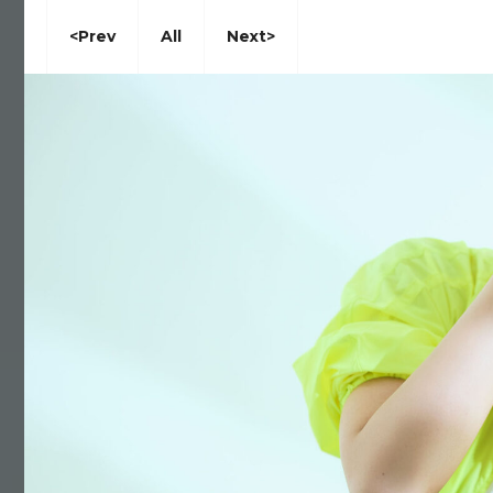
<prev
All
Next>