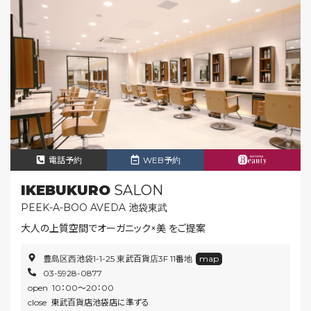
電話予約
WEB予約
IKEBUKURO
SALON
PEEK-A-BOO AVEDA 池袋東武
大人の上質空間でオーガニック×美 をご提案
豊島区西池袋1-1-25 東武百貨店3F 11番地
map
03-5928-0877
open 10：00〜20：00
close 東武百貨店池袋店に準ずる