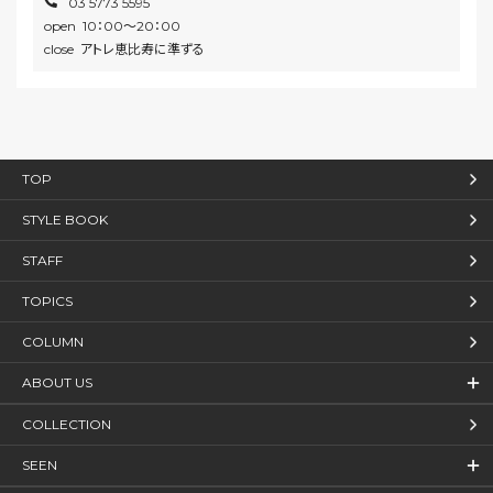
03 5773 5595
open 10：00〜20：00
close アトレ恵比寿に準ずる
TOP
STYLE BOOK
STAFF
TOPICS
COLUMN
ABOUT US
COLLECTION
SEEN