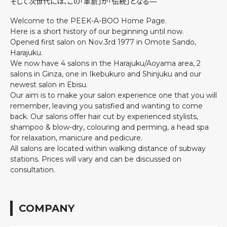
そして次世代には、この「革新」が「伝統」となる―
Welcome to the PEEK-A-BOO Home Page.
Here is a short history of our beginning until now.
Opened first salon on Nov.3rd 1977 in Omote Sando,
Harajuku.
We now have 4 salons in the Harajuku/Aoyama area, 2
salons in Ginza, one in Ikebukuro and Shinjuku and our
newest salon in Ebisu.
Our aim is to make your salon experience one that you will
remember, leaving you satisfied and wanting to come
back. Our salons offer hair cut by experienced stylists,
shampoo & blow-dry, colouring and perming, a head spa
for relaxation, manicure and pedicure.
All salons are located within walking distance of subway
stations. Prices will vary and can be discussed on
consultation.
COMPANY