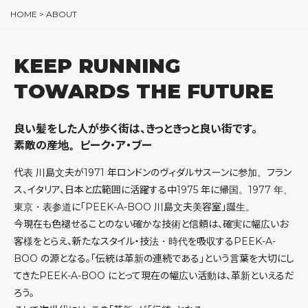
HOME
>
ABOUT
KEEP RUNNING
TOWARDS THE FUTURE
良い髪をした人が歩く街は、
きっときっと良い街です。
素敵の産地。ピーク・ア・ブー
代表 川島文夫が1971 年ロンドンのヴィダルサスーンに参加。フラン
ス、イタリア、日本と広範囲に活躍する中1975 年に帰国。1977 年、
東京・表参道に「PEEK-A-BOO 川島文夫美容室」誕生。
今現在も色褪せることのない確かな技術と信頼は、確実に幅広いお
客様をとらえ、新たなスタイル・技法・時代を吸収するPEEK-A-
BOO の源となる。「伝統は革新の連続である」という言葉を大切にし
てきたPEEK-A-BOO にとって現在の幅広い活動は、革新といえるだ
ろう。