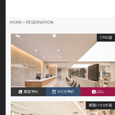
HOME
>
RESERVATION
ONE店
電話予約
WEB予約
原宿ハラカド店