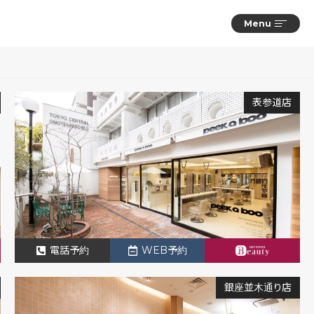
Menu
表参道店
電話予約
WEB予約
銀座並木通り店