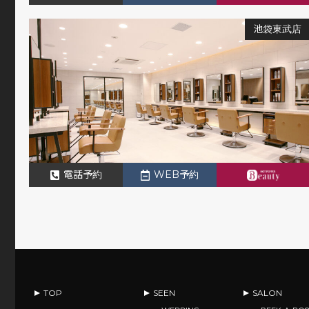
池袋東武店
電話予約
WEB予約
TOP
SEEN
SALON