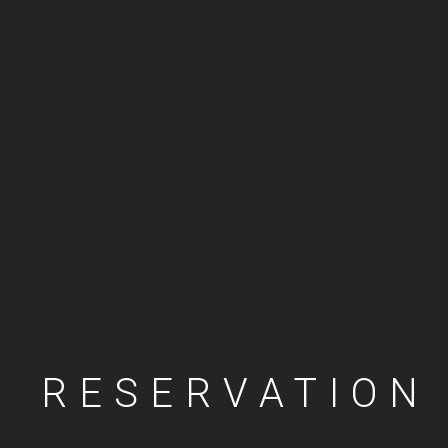
RESERVATION