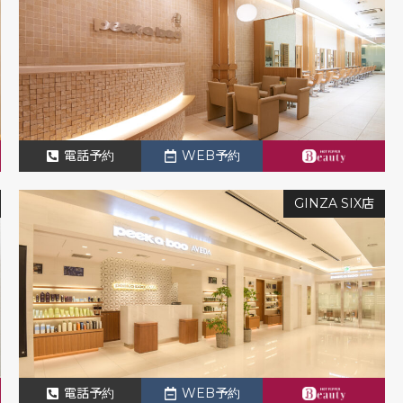
電話予約
WEB予約
GINZA SIX店
電話予約
WEB予約