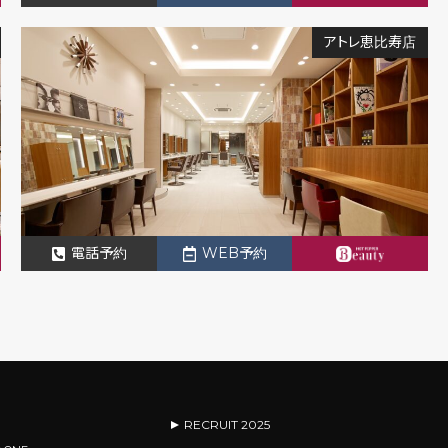
アトレ恵比寿店
電話予約
WEB予約
RECRUIT 2025