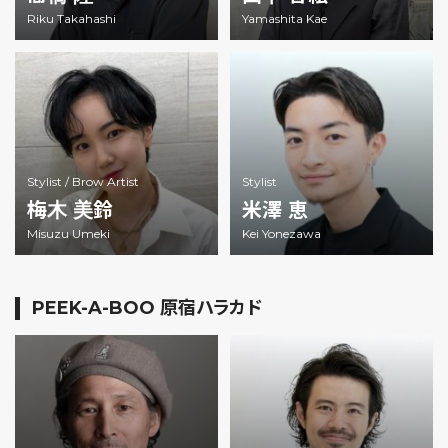
Riku Takahashi
Yamashita Kae
Stylist /
Brow Artist
Stylist
梅木 美鈴
米澤 恵
Misuzu Umeki
Kei Yonezawa
PEEK-A-BOO 原宿ハラカド