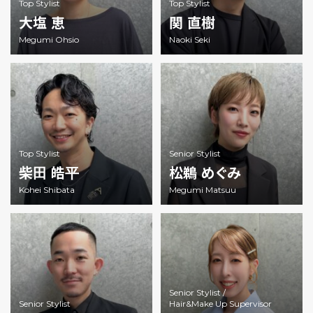
Top Stylist
Top Stylist
大塩 恵
関 直樹
Megumi Ohsio
Naoki Seki
Top Stylist
Senior Stylist
柴田 皓平
松鵜 めぐみ
Kohei Shibata
Megumi Matsuu
Senior Stylist /
Senior Stylist
Hair&Make Up Supervisor