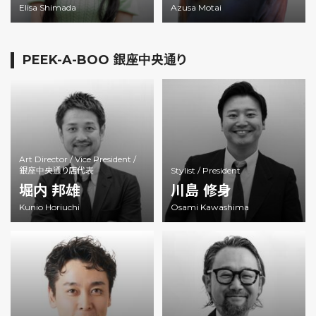
Elisa Shimada
Azusa Motai
PEEK-A-BOO 銀座中央通り
Art Director /
Vice President /
銀座中央通り店代表
Stylist /
President
堀内 邦雄
川島 修身
Kunio Horiuchi
Osami Kawashima