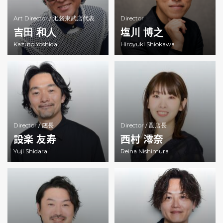
Art Director /
池袋東武店代表
Director
吉田 和人
塩川 博之
Kazuto Yoshida
Hiroyuki Shiokawa
Director /
店長
Director /
副店長
設楽 友寿
西村 澪奈
Yuji Shidara
Reina Nishimura