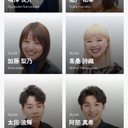
Ryosuke Narusawa
Yuka Funato
Stylist
Stylist
加藤 梨乃
髙桑 詩織
Rino Kato
Shiori Takakuwa
Stylist
Stylist
太田 波輝
阿部 真希