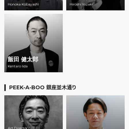
Honoka Kobayashi
Hiroshi Yazaki
飯田 健太郎
Kentaro Iida
PEEK-A-BOO 銀座並木通り
Art Director /