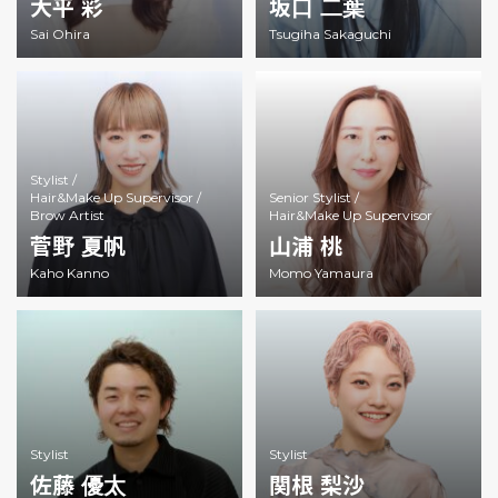
大平 彩
坂口 二葉
Sai Ohira
Tsugiha Sakaguchi
Stylist /
Hair&Make Up Supervisor /
Senior Stylist /
Brow Artist
Hair&Make Up Supervisor
菅野 夏帆
山浦 桃
Kaho Kanno
Momo Yamaura
Stylist
Stylist
佐藤 優太
関根 梨沙