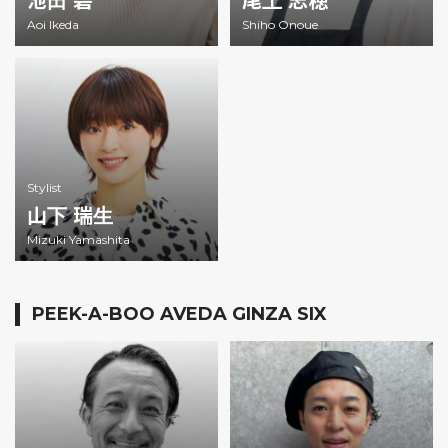
池田 碧
尾上 志穂
Aoi Ikeda
Shiho Onoue
Stylist
山下 瑞生
Mizuki Yamashita
PEEK-A-BOO AVEDA GINZA SIX