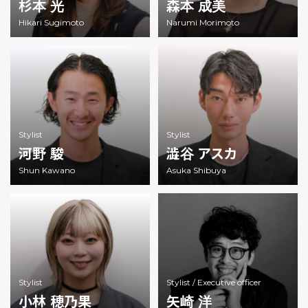
杉本 光
森本 成美
Hikari Sugimoto
Narumi Morimoto
Stylist
Stylist
河野 駿
澁谷 アスカ
Shun Kawano
Asuka Shibuya
Stylist
Stylist /
Executive officer
小林 穂乃果
矢崎 洋