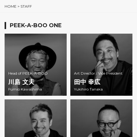
HOME
>
STAFF
PEEK-A-BOO ONE
Head of PEEK-A-BOO
Art Director /
Vice President
川島 文夫
田中 幸広
Fumio Kawashima
Yukihiro Tanaka