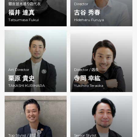
銀座並木通り店代表
Director
福井 達真
古谷 秀春
Tatsumasa Fukui
Hideharu Furuya
Art Director
Director /
店長
栗原 貴史
寺岡 幸紘
TAKASHI KURIHARA
Yukihiro Teraoka
Top Stylist /
副店長
Senior Stylist