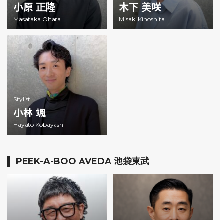
小原 正隆
木下 美咲
Masataka Ohara
Misaki Kinoshita
Stylist
小林 颯
Hayato Kobayashi
PEEK-A-BOO AVEDA 池袋東武