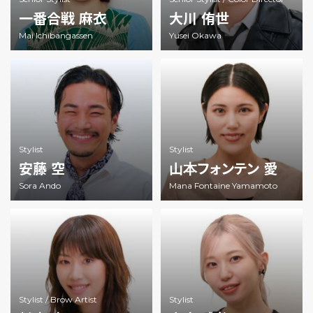
一番合戦 麻衣
大川 侑世
Mai Ichibangassen
Yusei Okawa
Stylist
Stylist
安藤 空
山本フォンテン 愛
Sora Ando
Mana Fontaine Yamamoto
Stylist /
Brow Artist
Stylist