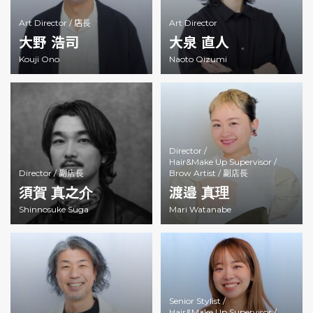
Art Director /
店長
Art Director
大野 浩司
大泉 直人
Kouji Ono
Naoto Oizumi
Director /
Hair&Make Up Supervisor /
Director /
副店長
Brow Artist /
副店長
須賀 真之介
渡邉 真理
Shinnosuke Suga
Mari Watanabe
Senior Stylist /
Hair&Make Up Supervisor /