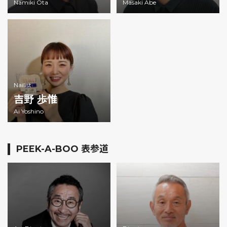
Namiki Ota
Masaki Abe
Nailist
吉野 歩惟
Ai Yoshino
PEEK-A-BOO 表参道