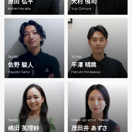
原田 弘平
大村 侑司
Kohei Harada
Yuji Omura
Stylist
Stylist
佐野 駿人
平澤 晴跳
Hayato Sano
Haruto Hirasawa
Nailist
Make-up artist /
Nailist
嶋田 英理紗
茂田井 あずさ