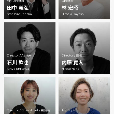
Art Director
Director
田中 義弘
林 宏昭
Yoshihiro Tanaka
Hiroaki Hayashi
Director /
Adviser
Director /
店長
石川 欽也
内藤 寛人
Kinya Ishikawa
Hiroto Naito
Director /
Brow Artist /
副店長
Top Stylist