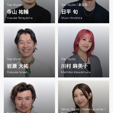
Top Stylist
Top Stylist /
副店長
寺山 祐輔
日平 旬
Yusuke Terayama
Shun Hinohira
Top Stylist
Top Stylist
岩瀬 大祐
川村 麻美子
Daisuke Iwase
Mamiko Kawamura
Senior Stylist /
Make-up artist /