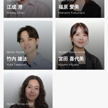
Top Stylist
Brow Artist
江成 港
福原 愛美
Minato Enari
Manami Fukuhara
Senior Stylist
Stylist /
Brow Artist
竹内 雄汰
宮田 喜代美
Yuta Takeuchi
Kiyomi Miyata
Stylist /
Brow Artist