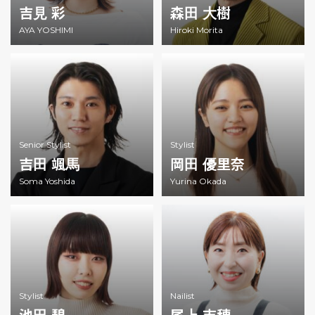
吉見 彩
森田 大樹
AYA YOSHIMI
Hiroki Morita
Senior Stylist
Stylist
吉田 颯馬
岡田 優里奈
Soma Yoshida
Yurina Okada
Stylist
Nailist