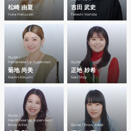
松崎 由夏
吉田 武史
Yuka Matuzaki
Takeshi Yoshida
Stylist /
Hair&Make Up Supervisor
Stylist
菊地 尚美
正地 紗希
Naomi Kikuchi
Saki Shoji
Stylist /
Hair&Make Up Supervisor /
Brow Artist
Stylist /
Brow Artist