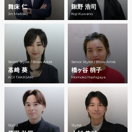
舞床 仁
鍬野 浩司
Jin Maitoko
Koji Kuwano
Senior Stylist /
Brow Artist
Senior Stylist /
Brow Artist
髙﨑 葵
橋ヶ谷 桃子
AOI TAKASAKI
Momoko Hashigaya
Stylist
Stylist