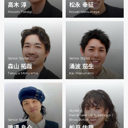
高木 淳
松永 幸征
Atsushi Takagi
Kousei Matsunaga
Senior Stylist
Senior Stylist
森山 拓哉
涌波 茄生
Takuya Moriyama
Kai Wakunami
Stylist /
Hair&Make Up Supervisor /
Senior Stylist
Brow Artist
鳴澤 良介
船戸 佑華