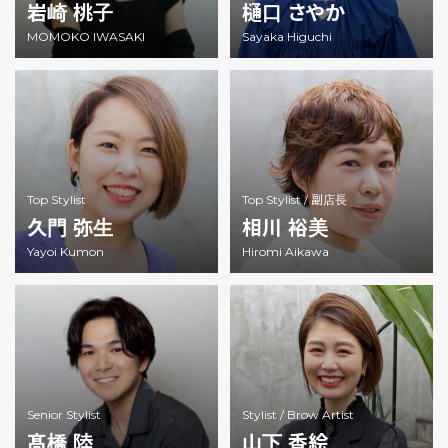
岩崎 桃子
樋口 さやか
MOMOKO IWASAKI
Sayaka Higuchi
Top Stylist
Top Stylist /
副店長
久門 弥生
相川 裕美
Yayoi Kumon
Hiromi Aikawa
Senior Stylist
Stylist /
Brow Artist
髙橋 陸
山下 香絵