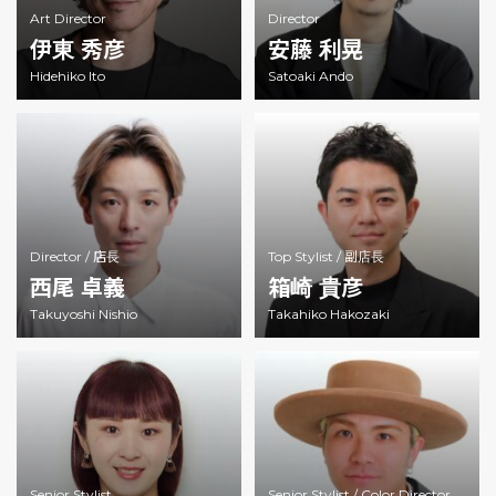
Art Director
Director
伊東 秀彦
安藤 利晃
Hidehiko Ito
Satoaki Ando
Director /
店長
Top Stylist /
副店長
西尾 卓義
箱崎 貴彦
Takuyoshi Nishio
Takahiko Hakozaki
Senior Stylist
Senior Stylist /
Color Director