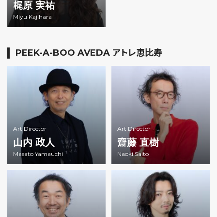
梶原 実祐
Miyu Kajihara
PEEK-A-BOO AVEDA アトレ恵比寿
Art Director
Art Director
山内 政人
齋藤 直樹
Masato Yamauchi
Naoki Saito