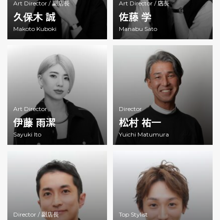
Art Director /
副店長
Art Director /
店長
久保木 誠
佐藤 学
Makoto Kuboki
Manabu Sato
Art Director
Director
伊藤 雨潔
松村 祐一
Sayuki Ito
Yuichi Matumura
Director /
副店長
Top Stylist