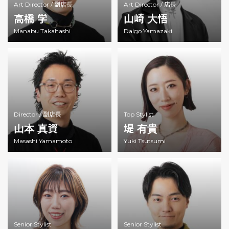
Art Director /
副店長
Art Director /
店長
高橋 学
山崎 大悟
Manabu Takahashi
Daigo Yamazaki
Director /
副店長
Top Stylist
山本 真資
堤 有貴
Masashi Yamamoto
Yuki Tsutsumi
Senior Stylist
Senior Stylist