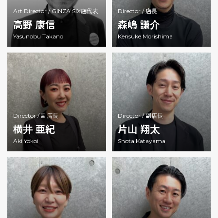
Art Director /
GINZA SIX店代表
Director /
店長
高野 康信
森嶋 謙介
Yasunobu Takano
Kensuke Morishima
Director /
副店長
Director /
副店長
横井 亜紀
片山 翔太
Aki Yokoi
Shota Katayama