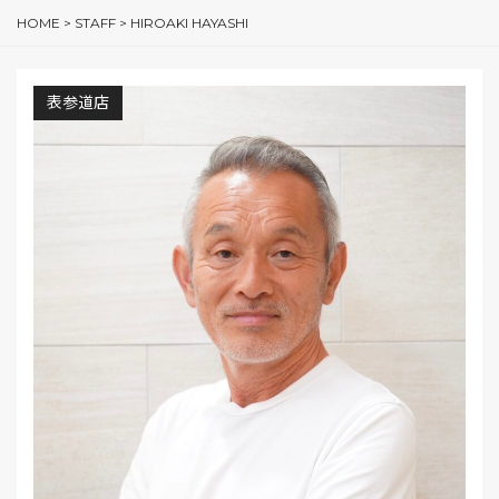
HOME
>
STAFF
>
HIROAKI HAYASHI
表参道店