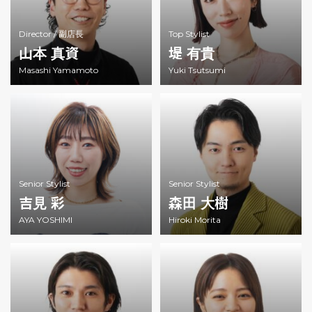
Director /
副店長
Top Stylist
山本 真資
堤 有貴
Masashi Yamamoto
Yuki Tsutsumi
Senior Stylist
Senior Stylist
吉見 彩
森田 大樹
AYA YOSHIMI
Hiroki Morita