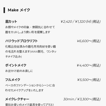
Make メイク
眉カット
￥2,420 / ￥1,320（M）
(税込)
お顔やメイクの印象・雰囲気に合わせて
眉をカットし、より良い形を提案します
ハリウッドブロウリフト
¥6,600〜(税込)
化粧品登録済みの眉毛専用商材を使い眉
の毛流れを整えます(WAX脱毛、ワンタッ
チメイク込み)
ポイントメイク
￥4,400〜
(税込)
お出かけ前のお直しに
フルメイク
￥5,500〜
(税込)
ベースのファンデーションからシーンに合
わせたメイクアップをいたします
メイクレクチャー
30min / ￥3,300〜
(税込)
普段お使いのメイク道具を使ってプラス1