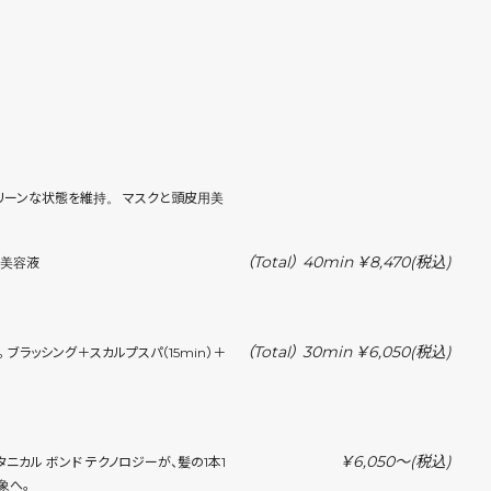
リーンな状態を維持。 マスクと頭皮用美
（Total） 40min ￥8,470
(税込)
用美容液
（Total） 30min ￥6,050
(税込)
ブラッシング＋スカルプスパ（15min）＋
￥6,050〜
(税込)
カル ボンド テクノロジーが、髪の1本1
象へ。