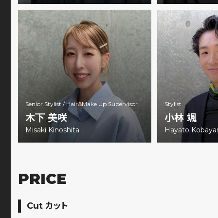
Senior Stylist /
Hair&Make Up Supervisor
Stylist
木下 美咲
小林 颯
Misaki Kinoshita
Hayato Kobayas
PRICE
Cut カット