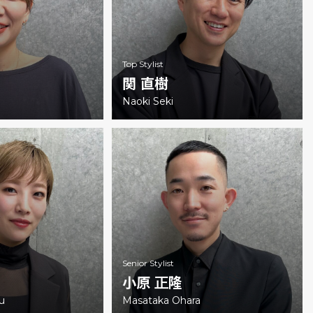
Top Stylist
関 直樹
Naoki Seki
Senior Stylist
小原 正隆
u
Masataka Ohara