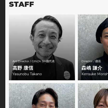
STAFF
Art Director /
GINZA SIX店代表
Director /
店長
高野 康信
森嶋 謙介
Yasunobu Takano
Kensuke Moris