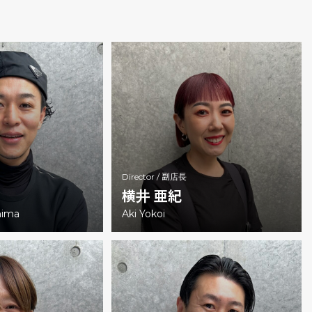
Director /
副店長
横井 亜紀
hima
Aki Yokoi