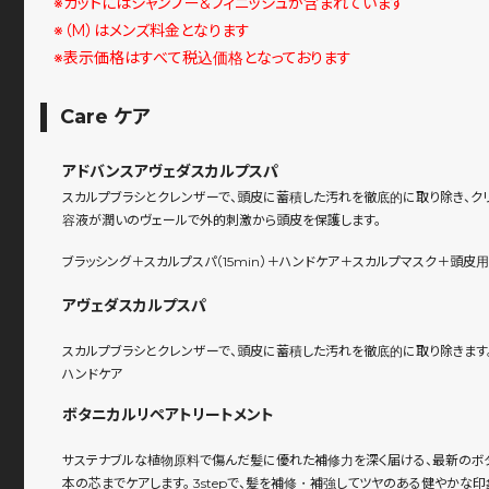
※カットにはシャンプー&フィニッシュが含まれています
※（M）はメンズ料金となります
※表示価格はすべて税込価格となっております
Care ケア
アドバンスアヴェダスカルプスパ
スカルプブラシとクレンザーで、頭皮に蓄積した汚れを徹底的に取り除き、ク
容液が潤いのヴェールで外的刺激から頭皮を保護します。
ブラッシング＋スカルプスパ（15min）＋ハンドケア＋スカルプマスク＋頭皮
アヴェダスカルプスパ
スカルプブラシとクレンザーで、頭皮に蓄積した汚れを徹底的に取り除きます。 
ハンドケア
ボタニカルリペアトリートメント
サステナブルな植物原料で傷んだ髪に優れた補修力を深く届ける、最新のボタニ
本の芯までケアします。 3stepで、髪を補修・補強してツヤのある健やかな印