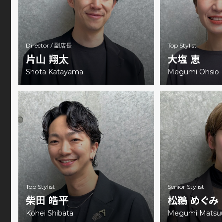
Director /
副店長
Top Stylist
片山 翔太
大塩 恵
Shota Katayama
Megumi Ohsio
Top Stylist
Senior Stylist
柴田 皓平
松鵜 めぐみ
Kohei Shibata
Megumi Matsu