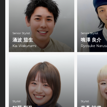
Senior Stylist
Senior Stylist
涌波 茄生
鳴澤 良介
Kai Wakunami
Ryosuke Narus
Stylist
Stylist