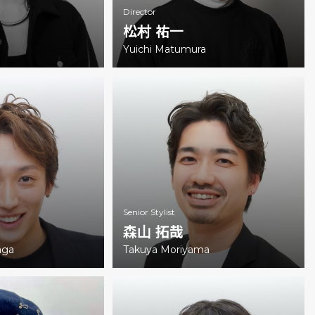
Director
松村 祐一
Yuichi Matumura
Senior Stylist
森山 拓哉
aga
Takuya Moriyama