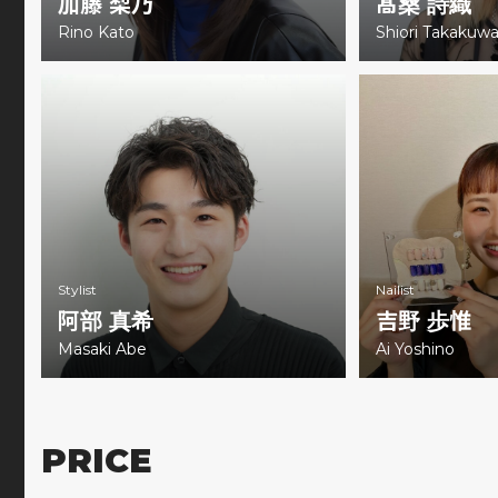
加藤 梨乃
髙桑 詩織
Rino Kato
Shiori Takakuw
Stylist
Nailist
阿部 真希
吉野 歩惟
Masaki Abe
Ai Yoshino
PRICE