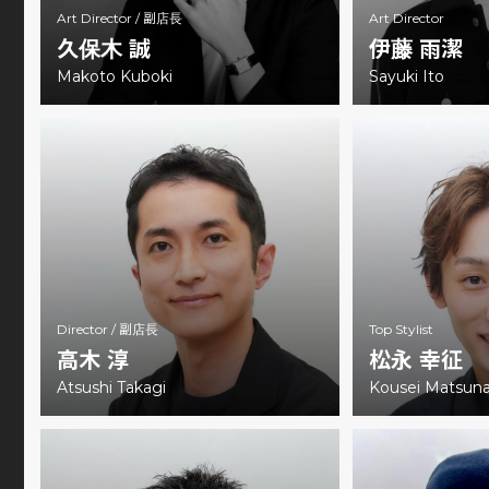
Art Director /
副店長
Art Director
久保木 誠
伊藤 雨潔
Makoto Kuboki
Sayuki Ito
Director /
副店長
Top Stylist
高木 淳
松永 幸征
Atsushi Takagi
Kousei Matsun