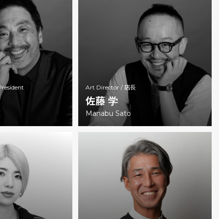
President
Art Director /
店長
佐藤 学
Manabu Sato