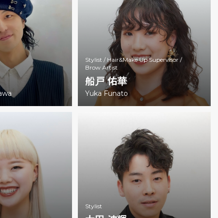
Stylist /
Hair&Make Up Supervisor /
Brow Artist
船戸 佑華
awa
Yuka Funato
Stylist