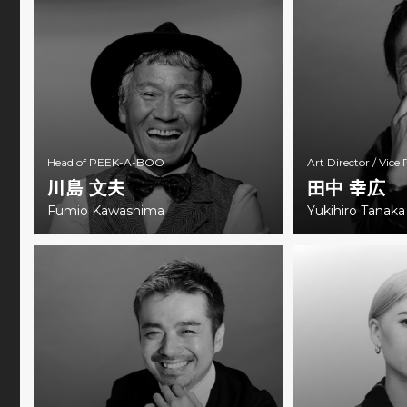
Head of PEEK-A-BOO
Art Director /
Vice 
川島 文夫
田中 幸広
Fumio Kawashima
Yukihiro Tanaka