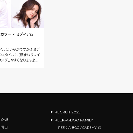
カラー × ミディアム
イルはいかがですか♪ミデ
のスタイルに【顔まわりレイ
リングしやすくなりますよ♪
フレーミングと合わせると
るスタイルになります♪
RECRUIT 2025
 ONE
PEEK-A-BOO FAMILY
O 青山
PEEK-A-BOO ACADEMY