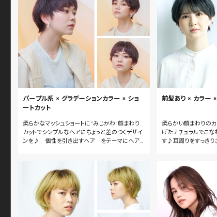
パープル系 × グラデーションカラー × ショ
前髪あり × カラー 
ートカット
柔らかなマッシュショートに”みじかわ”顔まわり
柔らかい顔まわりのカ
カットでシンプルなヘアにちょっと差のつくデザイ
げたナチュラルでこな
ンを♪ 個性を引き出すヘア をテーマにヘア
す♪耳周りをすっきり
スタイルの提案をさせていただきます♪毛量や太
てきてももさっとなら
毛で広がる髪質でもチャレンジできるようにカッ
てます。柔らかいショ
トします♪