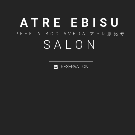
ATRE EBISU
PEEK-A-BOO AVEDA アトレ恵比寿
SALON
RESERVATION