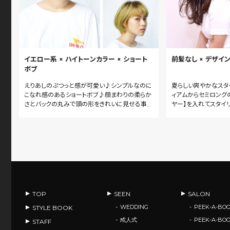
イエロー系 × ハイトーンカラー × ショート
前髪なし × デザイン
ボブ
えりあしのぷつっと感が可愛い♪シンプルなのに
夏らしい爽やかなスタ
こなれ感のあるショートボブ♪顔まわりの柔らか
ィアムからセミロング
さとバックの丸みで頭の形をきれいに見せる事が
ヤー】を入れてスタイ
できます♪ケアブリーチで髪のしなやかさを保ち
ハイライトやフェイス
ながら、明るくする事ができます♪
更に”こなれ感”のあ
TOP
SEEN
SALON
WEDDING
PEEK-A-BOO
STYLE BOOK
成人式
PEEK-A-BO
STAFF