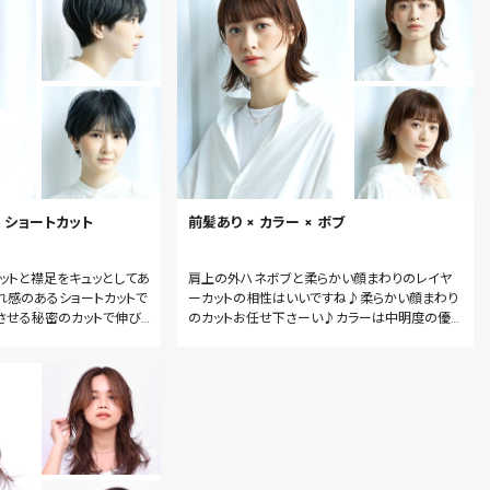
× ショートカット
前髪あり × カラー × ボブ
ットと襟足をキュッとしてあ
肩上の外ハネボブと柔らかい顔まわりのレイヤ
れ感のあるショートカットで
ーカットの相性はいいですね♪柔らかい顔まわり
させる秘密のカットで伸び
のカットお任せ下さーい♪カラーは中明度の優し
ない持ちがいいカットになっ
い暖色秋冬におすすめのナチュラルベージュ系
ートヘアお任せください♪
♪ふわっと乾かすだけ朝の時短になるスタイリン
グ簡単ヘアです♪