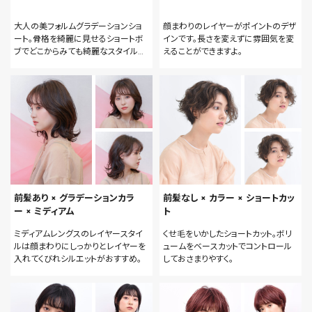
大人の美フォルムグラデーションショ
顔まわりのレイヤーがポイントのデザ
ート。骨格を綺麗に見せるショートボ
インです。長さを変えずに雰囲気を変
ブでどこからみても綺麗なスタイル
えることができますよ。
に。
前髪あり × グラデーションカラ
前髪なし × カラー × ショートカッ
ー × ミディアム
ト
ミディアムレングスのレイヤースタイ
くせ毛をいかしたショートカット。ボリ
ルは顔まわりにしっかりとレイヤーを
ュームをベースカットでコントロール
入れてくびれシルエットがおすすめ。
しておさまりやすく。