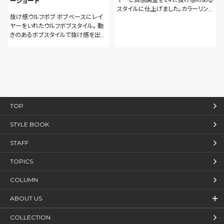
ーショート
スタイルに仕上げました。カラーリング
抜け感ウルフボブ ボブベースにレイ
も同様にハイライトを入れて赤味をお
ヤーをいれたウルフボブスタイル。 動
さえたカラーを施してあります。 力の
きのあるボブスタイルで抜け感を出し
抜けた、簡単にスタイリングできるラフ
ていくのがおススメです。 秋冬らしくバ
なスタイルがオススメです。
イオレットピンク系のカラーはアヴェ
ダカラーがオススメです。 頭皮をいた
わりながら深みのあるツヤが出せま
すよ。 仕上げは保湿力のあるアヴェダ
ドライレメディーシリーズのモイスチュ
アオイルで。
TOP
STYLE BOOK
STAFF
TOPICS
COLUMN
ABOUT US
COLLECTION