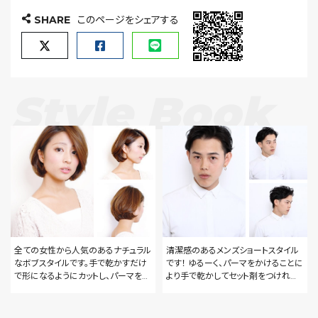
SHARE
このページをシェアする
Style Book
全ての女性から人気のあるナチュラル
清潔感のあるメンズショートスタイル
なボブスタイルです。手で乾かすだけ
です！ ゆるーく、パーマをかけることに
で形になるようにカットし、パーマをか
より手で乾かしてセット剤をつければ
けたりコテなどで巻いてアレンジして
バッチリです！ 頭の形、毛質に合わせ
も素敵なスタイルです!
てカットします！