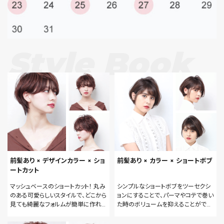
Style Book
前髪あり × デザインカラー × ショ
前髪あり × カラー × ショートボブ
ートカット
マッシュベースのショートカット！ 丸み
シンプルなショートボブをツーセクシ
のある可愛らしいスタイルで、どこから
ョンにすることで、パーマやコテで巻い
見ても綺麗なフォルムが簡単に作れま
た時のボリュームを抑えることがで
す。 耳にかければスッキリショートに！
き、 動きの出るスタイルが出来ます。
カラーリングもハイライトとローライト
カラーリングも自然な陰影をつけて、