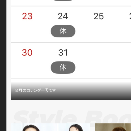
８月のカレンダー🗓です
Style Bo