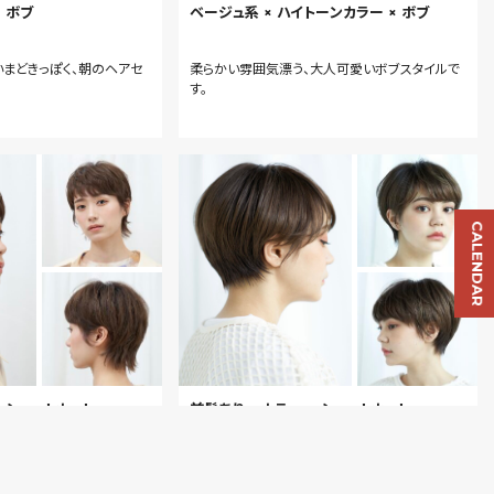
× ボブ
ベージュ系 × ハイトーンカラー × ボブ
いまどきっぽく、朝のヘアセ
柔らかい雰囲気漂う、大人可愛いボブスタイルで
す。
CALENDAR
× ショートカット
前髪あり × カラー × ショートカット
内側をコンパクトに作るこ
丸いシルエットで女性らしい印象に！仕上げはア
ルエット美人に。
イロンで毛先をゆるく巻きこっくりとしたオイルで