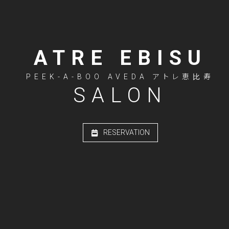
ATRE EBISU
PEEK-A-BOO AVEDA アトレ恵比寿
SALON
RESERVATION