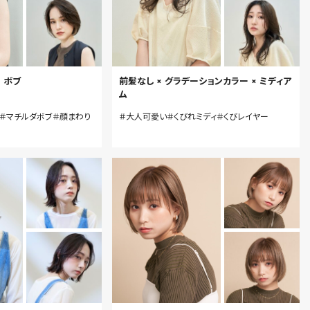
× ボブ
前髪なし × グラデーションカラー × ミディア
ム
＃マチルダボブ＃顔まわり
＃大人可愛い＃くびれミディ＃くびレイヤー