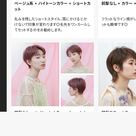
ベージュ系 × ハイトーンカラー × ショートカ
前髪なし × カラー 
ット
丸みを残したショートスタイル、耳にかけるとか
フラットなライン感が
けないで印象が変わります◎毛先をワンカールし
ットも簡単です◎
てセットするのをお勧めします。
前髪なし × ハイトーンカラー × ショートカッ
前髪あり × カラー 
ト
今期流行センターパートでお洒落女子に☆
多毛、癖っ毛さんでも
とにより扱いやすく、シ