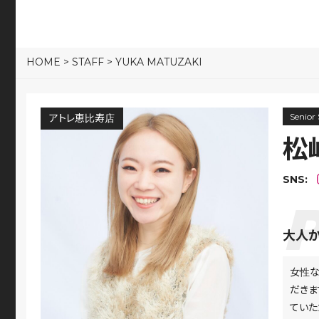
HOME
>
STAFF
>
YUKA MATUZAKI
Senior 
アトレ恵比寿店
松
SNS:
大人か
女性な
だきま
ていた