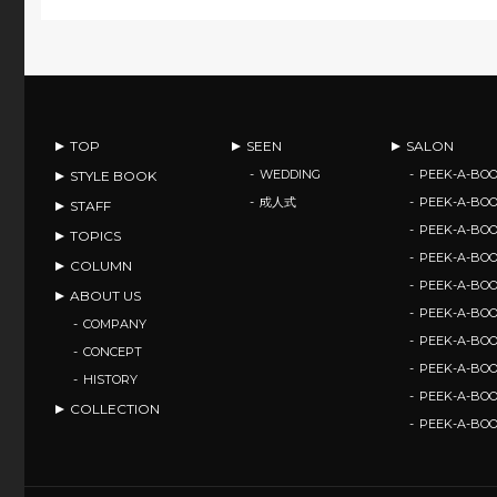
TOP
SEEN
SALON
WEDDING
PEEK-A-BOO
STYLE BOOK
成人式
PEEK-A-BO
STAFF
PEEK-A-BO
TOPICS
PEEK-A-B
COLUMN
PEEK-A-B
ABOUT US
PEEK-A-B
COMPANY
PEEK-A-B
CONCEPT
PEEK-A-BOO
HISTORY
PEEK-A-BO
COLLECTION
PEEK-A-BO