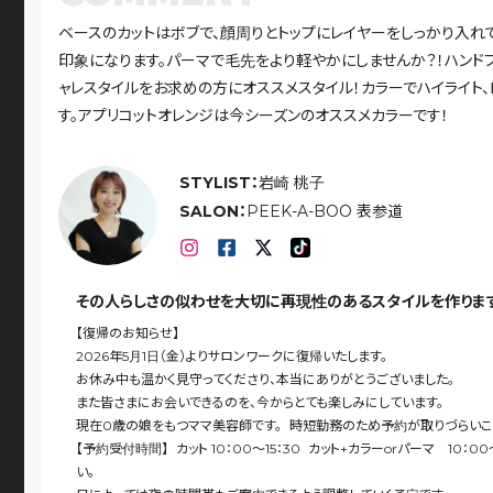
ベースのカットはボブで、顔周りとトップにレイヤーをしっかり入れ
印象になります。パーマで毛先をより軽やかにしませんか？！ハンド
ャレスタイルをお求めの方にオススメスタイル！カラーでハイライト
す。アプリコットオレンジは今シーズンのオススメカラーです！
STYLIST：
岩崎 桃子
SALON：
PEEK-A-BOO 表参道
その人らしさの似わせを大切に再現性のあるスタイルを作りま
【復帰のお知らせ】
2026年5月1日（金）よりサロンワークに復帰いたします。
お休み中も温かく見守ってくださり、本当にありがとうございました。
また皆さまにお会いできるのを、今からとても楽しみにしています。
現在0歳の娘をもつママ美容師です。 時短勤務のため予約が取りづらいこ
【予約受付時間】 カット 10：00〜15：30 カット+カラーorパーマ 10：0
い。