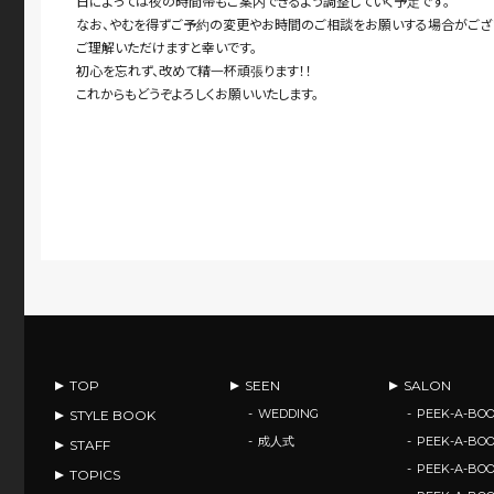
日によっては夜の時間帯もご案内できるよう調整していく予定です。
なお、やむを得ずご予約の変更やお時間のご相談をお願いする場合がござ
ご理解いただけますと幸いです。
初心を忘れず、改めて精一杯頑張ります！！
これからもどうぞよろしくお願いいたします。
TOP
SEEN
SALON
WEDDING
PEEK-A-BOO
STYLE BOOK
成人式
PEEK-A-BO
STAFF
PEEK-A-BO
TOPICS