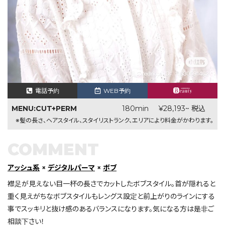
電話予約
WEB予約
MENU:CUT+PERM
180min
¥28,193~ 税込
※髪の長さ、ヘアスタイル、スタイリストランク、エリアにより料金がかわります。
COMMENT
アッシュ系
×
デジタルパーマ
×
ボブ
襟足が見えない目一杯の長さでカットしたボブスタイル。首が隠れると
重く見えがちなボブスタイルもレングス設定と前上がりのラインにする
事でスッキリと抜け感のあるバランスになります。気になる方は是非ご
相談下さい！