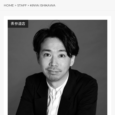
HOME
>
STAFF
>
KINYA ISHIKAWA
表参道店