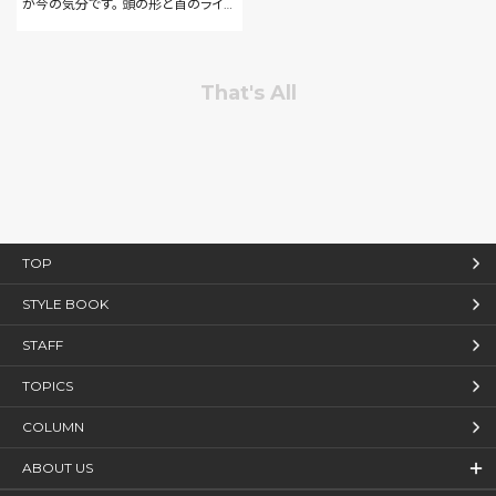
が今の気分です。 頭の形と首のライン
がきれいに見えて、扱いやすさもバツ
グンですよ！ 是非お任せください。
That's All
TOP
STYLE BOOK
STAFF
TOPICS
COLUMN
ABOUT US