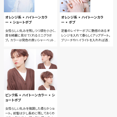
オレンジ系 × ハイトーンカラ
オレンジ系 × ハイトーンカラ
ー × ショートボブ
ー × ボブ
女性らしい丸みを残しつつ頭を小さく、
定番のレイヤーボブに艶感のあるオ
首を綺麗に見せてくれるミニグラボ
レンジを入れて春らしくアップデート。
ブ。 カラーは発色の良いシャーベット
ブリーチやハイライトを入れれば透明
オレンジが今季のイチオシ。 ブリーチ
感も出て、さらにオシャレな印象に。
が必須ですがコーディネートのアクセ
少し強めに巻き艶のあるスタイリング
ントになり、よりオシャレを楽しめるこ
剤で仕上げれば上品でカーリーな外
と間違いありません。
国人風レイヤーボブが完成します。
ピンク系 × ハイトーンカラー × シ
ョートボブ
女性らしい丸みを強調した柔らかショ
ート。 前髪は少し長めに残しておくの