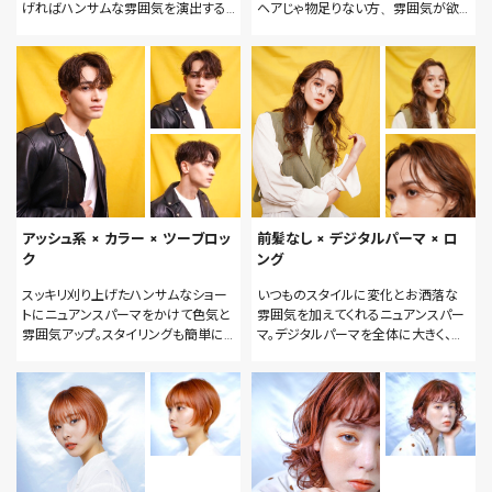
げればハンサムな雰囲気を演出する
ヘアじゃ物足りない方、雰囲気が欲し
だけでなく、首を細く長く見せるスタイ
い方にオススメです！
ルアップ効果もあります。
アッシュ系 × カラー × ツーブロッ
前髪なし × デジタルパーマ × ロ
ク
ング
スッキリ刈り上げたハンサムなショー
いつものスタイルに変化とお洒落な
トにニュアンスパーマをかけて色気と
雰囲気を加えてくれるニュアンスパー
雰囲気アップ。スタイリングも簡単に
マ。デジタルパーマを全体に大きく、ゆ
なり、最速でキマります。
るく、しっかりかけるのがポイント。乾
かすだけでカタチになるのでスタイリ
ングが苦手な方にもオススメです！