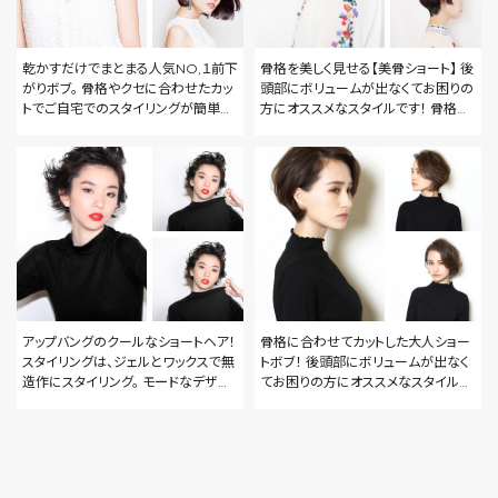
乾かすだけでまとまる人気NO,１前下
骨格を美しく見せる【美骨ショート】 後
がりボブ。 骨格やクセに合わせたカッ
頭部にボリュームが出なくてお困りの
トでご自宅でのスタイリングが簡単な
方にオススメなスタイルです！ 骨格や
ヘアスタイルをご提案します！
クセに合わせたカットで３６０度どこか
ら見ても美しいヘアスタイルをご提案
します！
アップバングのクールなショートヘア！
骨格に合わせてカットした大人ショー
スタイリングは、ジェルとワックスで無
トボブ！ 後頭部にボリュームが出なく
造作にスタイリング。 モードなデザイ
てお困りの方にオススメなスタイルで
ンが好きな方は是非お任せください！
す。 癖や頭の形に合わせてカットする
ことで、ハンドブローで簡単にスタイ
リングできます！