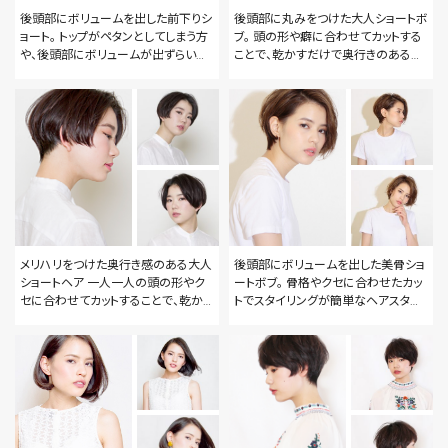
後頭部にボリュームを出した前下りシ
後頭部に丸みをつけた大人ショートボ
ョート。 トップがペタンとしてしまう方
ブ。 頭の形や癖に合わせてカットする
や、後頭部にボリュームが出ずらい方
ことで、乾かすだけで奥行きのあるス
にオススメなヘアスタイルです！ 頭の
タイルに仕上がります！ 朝のスタイリ
形やえりあしの癖に合わせてカットす
ングが上手く行かない方 トップにボリ
る事で、朝のスタイリングが簡単にな
ュームが出なくてお困りの方 是非一
ります。
度ご相談下さい！
メリハリをつけた奥行き感のある大人
後頭部にボリュームを出した美骨ショ
ショートヘア 一人一人の頭の形やク
ートボブ。 骨格やクセに合わせたカッ
セに合わせてカットすることで、乾かす
トでスタイリングが簡単なヘアスタイ
だけで簡単に後頭部にボリュームを
ルをご提案します！
出すことができます！ トップがペタンと
してしまう方や、襟足が上手く収まらな
い方 是非一度ご相談ください！