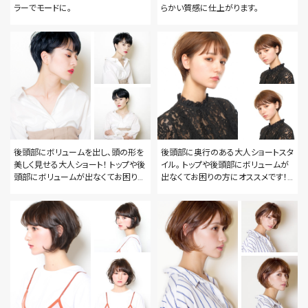
ラーでモードに。
らかい質感に仕上がります。
後頭部にボリュームを出し、頭の形を
後頭部に奥行のある大人ショートスタ
美しく見せる大人ショート！ トップや後
イル。 トップや後頭部にボリュームが
頭部にボリュームが出なくてお困りの
出なくてお困りの方にオススメです！
方にオススメです！ 生えグセや髪質に
生えグセや髪質に合わせてメリハリの
合わせてメリハリのあるカットをする
あるカットをする事で、朝のスタイリン
事で、朝のスタイリングが簡単になり
グが簡単になります！ スタイリングが
ます！ スタイリングが上手く行かない
上手く行かない方、トップがペタンと
方、トップがペタンとしてしまう方、
してしまう方、是非一度ご相談くださ
是非一度ご相談ください！
い。