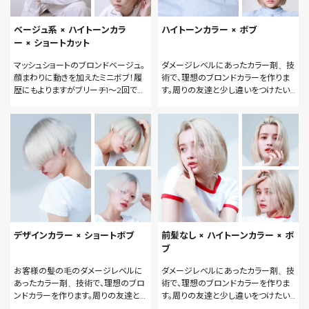
ベージュ系 × ハイトーンカラ
ハイトーンカラー × ボブ
ー × ショートカット
マッシュショートのブロンドベージュ。
ダメージレベルにあったカラー剤、技
顔まわりに動きを加えたミニボブ！履
術で、理想のブロンドカラーを作りま
歴にもよりますがブリーチ1～2回で可
す。周りの友達と少し違いをつけたい。
能です。
個性をもっと出したい。という人のカラ
ーも得意です。
デザインカラー × ショートボブ
前髪なし × ハイトーンカラー × ボ
ブ
お客様の髪の毛のダメージレベルに
ダメージレベルにあったカラー剤、技
あったカラー剤、技術で、理想のブロ
術で、理想のブロンドカラーを作りま
ンドカラーを作ります。周りの友達と
す。周りの友達と少し違いをつけたい。
少し違いをつけたい。個性をもっと出
個性をもっと出したい。という人のカラ