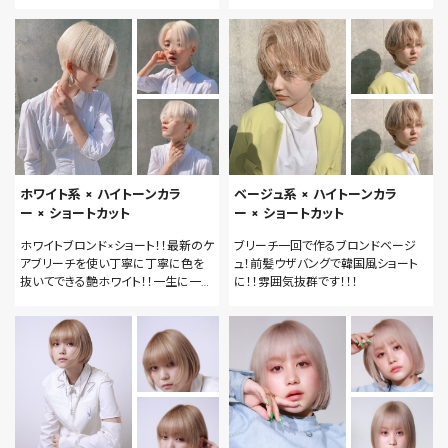
なってきてるので襟足はすっかり目に
に！！インナーカラー飽きた人におすす
仕上げました！
めです！！
ホワイト系 × ハイトーンカラ
ベージュ系 × ハイトーンカラ
ー × ショートカット
ー × ショートカット
ホワイトブロンド×ショート！！最新のケ
ブリーチ一回で作るブロンドベージ
アブリーチを使い丁寧に丁寧に色を
ュ！前髪ウザバングで韓国風ショート
抜いてできる艶ホワイト！！一生に一度
に！！雰囲気抜群です！！！
は体験してみたいホワイト叶えます！！