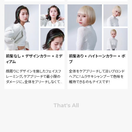
したい。という人のカラーも得意です。
ーも得意です。
前髪なし × デザインカラー × ミデ
前髪あり × ハイトーンカラー × ボ
ィアム
ブ
顔周りにデザインを施したフェイスフ
全体をケアブリーチして淡いブロンド
レーミング。ケアブリーチで最小限の
ヘアに！ムラサキシャンプーで色味を
ダメージに。全体をブリーチしなくても
維持できるのもナイスです！
雰囲気をグッと変えられてグッド♪
That's All