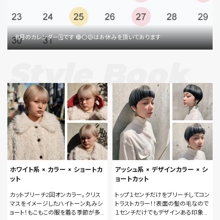
８月のカレンダー🗓です 🔴⚪️🟡はお休みを頂いております
Style Book
ホワイト系 × カラー × ショートカ
アッシュ系 × デザインカラー × シ
ット
ョートカット
カットブリーチ2回オンカラー。クリス
トップ１センチだけをブリーチしてコン
マスをイメージしたハイトーン丸みシ
トラストカラー！！表面の髪の毛なので
ョート！もこもこの服を着る季節が多く
１センチだけでもデザインある印象