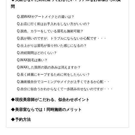
問
Q.眉WAXやアートメイクとの違いは？
Q.お店に行く前はお手入れをしない方がいいの？
Q.脱色、カラーをしている眉毛も施術可能？
Q.肌が弱いのですが、トラブルにならないか心配です・・・
Q.仕上がりは眉毛が張り付いた感じになるの？
Q.持続期間はどのくらい？
Q.WAX脱毛は痛い？
Q.WAXした箇所の肌の赤みは消えますか？
Q.長く綺麗にキープするために何をしたらいい？
Q.施術後自分でコーミングやメイクが上手くできるか心配・・
Q.自分に似合うかわからなくて一歩踏み出せないのですが・・・
◆現役美容師がこだわる、似合わせポイント
◆美容室ならでは！同時施術のメリット
◆予約方法