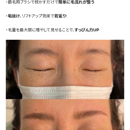
・眉毛用ブラシで梳かすだけで
簡単に毛流れが整う
・
垢抜け
、リフトアップ効果で
若返り
！
・毛量を最大限に増やして見せることで、
すっぴん力UP