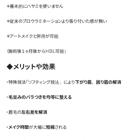
＊基本的にハサミを使いません
＊従来のブロウラミネーションより張り付いた感が無い
＊アートメイクと併用が可能
（施術後１ヶ月後からHBL可能）
◆メリットや効果
・特殊技法「リフティング技法」により
下がり眉、困り眉の解消
・
毛並みのバラつきを均等に整える
・眉毛の
左右差を解消
・
メイク時間
が大幅に
短縮
される