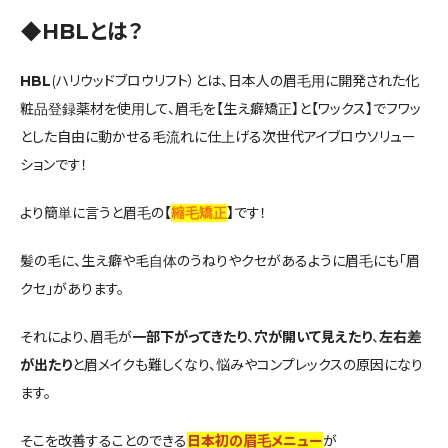
◆HBLとは？
HBL
(ハリウッドブロウリフト）とは、日本人の眉毛用に開発された化
粧品登録薬材を使用して、眉毛を【生え癖矯正】と【ワックス】でフワッ
とした自由に動かせる毛流れに仕上げる次世代アイブロウソリュー
ションです！
より簡単に言うと眉毛の
【
縮毛矯正
】
です！
髪の毛に、生え癖や毛自体のうねりやクセがあるように眉毛にも「眉
クセ」があります。
それにより、眉毛が
一部下がってきたり
、
穴が開いて見えたり
、
左右差
が出たり
と眉メイクも難しくなり、悩みやコンプレックスの原因になり
ます。
そこを改善することのできる
日本初の眉毛メニュー
が