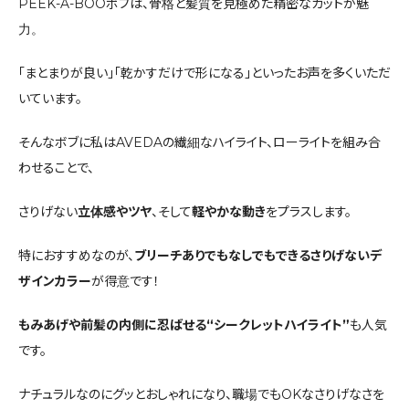
PEEK-A-BOOボブは、骨格と髪質を見極めた精密なカットが魅
力。
「まとまりが良い」「乾かすだけで形になる」といったお声を多くいただ
いています。
そんなボブに私はAVEDAの繊細なハイライト、ローライトを組み合
わせることで、
さりげない
立体感やツヤ
、そして
軽やかな動き
をプラスします。
特におすすめなのが、
ブリーチありでもなしでもできるさりげないデ
ザインカラー
が得意です！
もみあげや前髪の内側に忍ばせる“シークレットハイライト”
も人気
です。
ナチュラルなのにグッとおしゃれになり、職場でもOKなさりげなさを