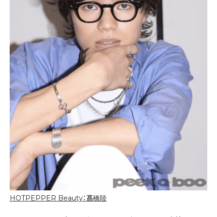
HOTPEPPER Beauty：髙橋陸