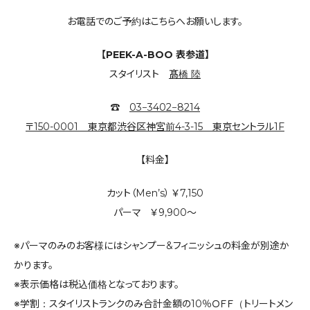
お電話でのご予約はこちらへお願いします。
【PEEK-A-BOO 表参道】
スタイリスト
髙橋 陸
☎︎
03−3402−8214
〒150-0001 東京都渋谷区神宮前4-3-15 東京セントラル1F
【料金】
カット（Men’s） ￥7,150
パーマ ￥9,900～
※パーマのみのお客様にはシャンプー&フィニッシュの料金が別途か
かります。
※表示価格は税込価格となっております。
※学割：スタイリストランクのみ合計金額の10％ＯＦＦ（トリートメン