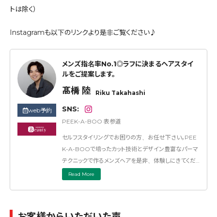
トは除く）
Instagramも以下のリンクより是非ご覧ください♪
メンズ指名率No.1◎ラフに決まるヘアスタイ
ルをご提案します。
髙橋 陸
Riku Takahashi
SNS:
web予約
PEEK-A-BOO 表参道
セルフスタイリングでお困りの方、お任せ下さい。PEE
K-A-BOOで培ったカット技術とデザイン豊富なパーマ
テクニックで作るメンズヘアを是非、体験しにきてくだ
さい！
Read More
お客様からいただいた声