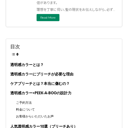
信があります。
理想を丁寧に伺い、髪の現状をお伝えしながら、必ず最
高の仕上がりをご提案します。
Read More
特にベリーショートの似合わせカットは得意分野。ブリ
ーチの有無を問わず、透明感あふれる上品なカラーもお
任せください。
あなただけの“上品で素敵なスタイル”を一緒に見つけ
目次
ましょう。
ぜひ一度、僕にお任せください！
透明感カラーとは？
透明感カラーにブリーチが必要な理由
ケアブリーチとは？本当に傷むの？
透明感カラー×PEEK-A-BOOの設計力
ご予約方法
料金について
お客様からいただいたお声
人気透明感カラー10選（ブリーチあり）