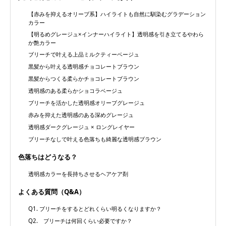
【赤みを抑えるオリーブ系】ハイライトも自然に馴染むグラデーション
カラー
【明るめグレージュ×インナーハイライト】透明感を引き立てるやわら
か艶カラー
ブリーチで叶える上品ミルクティーベージュ
黒髪から叶える透明感チョコレートブラウン
黒髪からつくる柔らかチョコレートブラウン
透明感のある柔らかショコラベージュ
ブリーチを活かした透明感オリーブグレージュ
赤みを抑えた透明感のある深めグレージュ
透明感ダークグレージュ × ロングレイヤー
ブリーチなしで叶える色落ちも綺麗な透明感ブラウン
色落ちはどうなる？
透明感カラーを長持ちさせるヘアケア剤
よくある質問（Q&A）
Q1. ブリーチをするとどれくらい明るくなりますか？
Q2. ブリーチは何回くらい必要ですか？