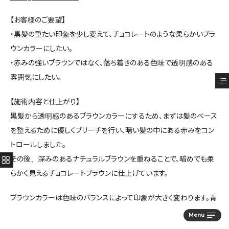
【お客様のご要望】
・黒髪の重たい印象を少し変えて、チョコレートのような柔らかいブラ
ウンカラーにしたい。
・赤みの強いブラウンではなく、落ち着きのある色味で透明感のある
雰囲気にしたい。
【施術内容と仕上がり】
黒髪から透明感のあるブラウンカラーにするため、まずは髪のベース
を整えるために優しくブリーチを行い、暗い髪の中にある赤みをコン
トロールしました。
その後、深みのあるナチュラルブラウンを重ねることで、暗めでも柔
らかく見えるチョコレートブラウンに仕上げています。
ブラウンカラーは色味のバランスによって印象が大きく変わります。青
みや緑みを強く入れすぎるとグレージュやオリーブ系に寄ってしまう
Menu
ため、チョコレートのような温かみを残しながら透明感が出るように