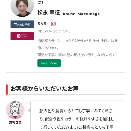
に！
松永 幸征
Kousei Matsunaga
SNS:
web予約
PEEK-A-BOO ONE
透明感カラーと、しっかり似合わせるカット技術には自
信があります。
理想を丁寧に伺い、髪の現状をお伝えしながら、必ず最
高の仕上がりをご提案します。
Read More
特にベリーショートの似合わせカットは得意分野。ブリ
ーチの有無を問わず、透明感あふれる上品なカラーもお
任せください。
お客様からいただいたお声
あなただけの“上品で素敵なスタイル”を一緒に見つけ
ましょう。
ぜひ一度、僕にお任せください！
顔の色や髪質からとても丁寧にみてくださ
り、似合う色やカラーの抜けやすさを加味し
て行っていただきました。接客もとても丁寧