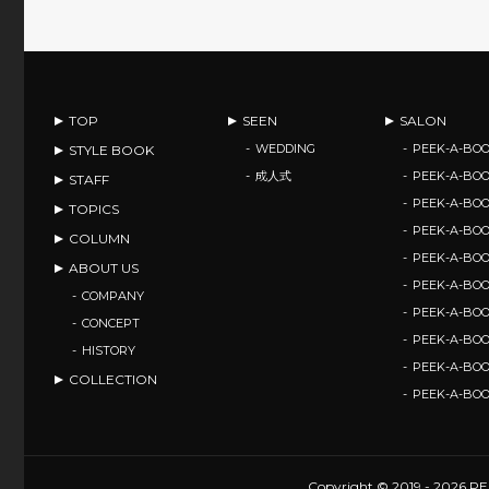
TOP
SEEN
SALON
WEDDING
PEEK-A-BOO
STYLE BOOK
成人式
PEEK-A-BO
STAFF
PEEK-A-BO
TOPICS
PEEK-A-B
COLUMN
PEEK-A-B
ABOUT US
PEEK-A-B
COMPANY
PEEK-A-B
CONCEPT
PEEK-A-BOO
HISTORY
PEEK-A-BO
COLLECTION
PEEK-A-BO
Copyright © 2019 - 2026 