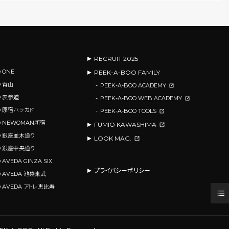
RECRUIT 2025
 ONE
PEEK-A-BOO FAMILY
O 青山
PEEK-A-BOO ACADEMY
O 表参道
PEEK-A-BOO WEB ACADEMY
OO 原宿ハラカド
PEEK-A-BOO TOOLS
OO NEWOMAN新宿
FUMIO KAWASHIMA
OO 銀座並木通り
LOOK MAG.
OO 銀座中央通り
 AVEDA GINZA SIX
プライバシーポリシー
O AVEDA 池袋東武
O AVEDA アトレ恵比寿