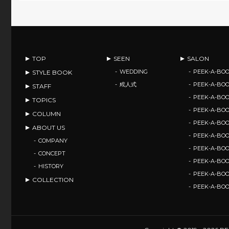
TOP
SEEN
SALON
WEDDING
PEEK-A-BOO
STYLE BOOK
成人式
PEEK-A-BO
STAFF
PEEK-A-BO
TOPICS
PEEK-A-B
COLUMN
PEEK-A-B
ABOUT US
PEEK-A-B
COMPANY
PEEK-A-B
CONCEPT
PEEK-A-BOO
HISTORY
PEEK-A-BO
COLLECTION
PEEK-A-BO