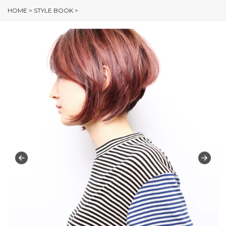
HOME
>
STYLE BOOK
>