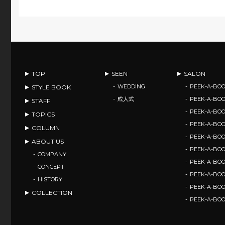
TOP
SEEN
SALON
WEDDING
PEEK-A-BOO
STYLE BOOK
成人式
PEEK-A-BO
STAFF
PEEK-A-BO
TOPICS
PEEK-A-B
COLUMN
PEEK-A-B
ABOUT US
PEEK-A-B
COMPANY
PEEK-A-B
CONCEPT
PEEK-A-BOO
HISTORY
PEEK-A-BO
COLLECTION
PEEK-A-BO