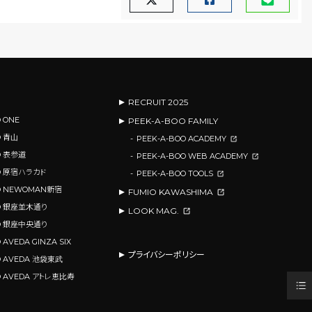
RECRUIT 2025
 ONE
PEEK-A-BOO FAMILY
O 青山
PEEK-A-BOO ACADEMY
O 表参道
PEEK-A-BOO WEB ACADEMY
OO 原宿ハラカド
PEEK-A-BOO TOOLS
OO NEWOMAN新宿
FUMIO KAWASHIMA
OO 銀座並木通り
LOOK MAG.
OO 銀座中央通り
 AVEDA GINZA SIX
プライバシーポリシー
O AVEDA 池袋東武
O AVEDA アトレ恵比寿