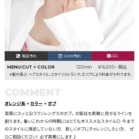
電話予約
WEB予約
MENU:CUT + COLOR
120min
¥16,500~ 税込
※髪の長さ、ヘアスタイル、スタイリストランク、エリアにより料金がかわります。
COMMENT
オレンジ系
×
カラー
×
ボブ
首筋にスッと沿うワンレングスのボブ。 お客様を素敵に見せるラインを
創ります。 暑いこれからの時期にはとてもオススメなスタイル◎ 今まで
のスタイルに満足していない方、新しくボブにチャレンジしたい方。 ぜ
ひご相談ください！ 必ず素敵にします♪