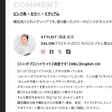
COMMENT
ピンク系
×
カラー
×
ミディアム
韓国風くびれミディヘアです。落ち着いたカラーのピンクが大人か
STYLIST：
渡邉 真理
SALON：
PEEK-A-BOO AVEDA アトレ恵比
【ミニボブ】【ハイライト】得意です！【HBL】English OK
【ミニボブ】と【ハイライト】にこだわりを持っています。
ショート〜ボブスタイルでイメージチェンジしたい方、人とは違うスタイル
”おしゃれ可愛い”をモットーにデザイン作りをします。
ボタニカルカラーを使ったカラー・ハイライト・インナーカラー・ハイトーン
周りからも可愛いといわれる髪型って幸せですよね！
そんな髪型をあなたに似合うようにカットにします♪
講習講師活動や撮影会からの知識で、骨格、髪質、ライフスタイル、トレンド
今までイメージ通りにならなかった方も一度ご相談してください。