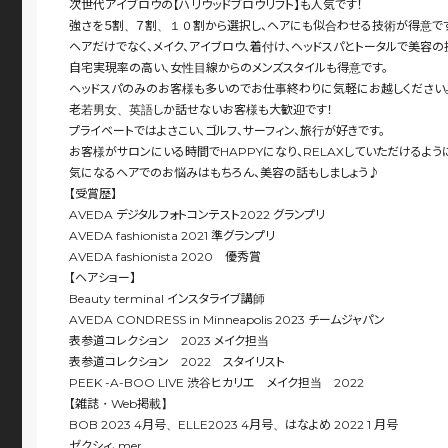
次世代アイブロウの【ハリウッドブロウリフト】も人気です！
強さを５割、７割、１０割から選択し、ヘアにも似合わせる技術が得意で
ヘアだけでなく、メイク、アイブロウ、着付け、ヘッドスパとトータルで美容の
自宅実現率の高い、女性目線からのメンズスタイルも得意です。
ヘッドスパのみのお客様も多いのでお仕事終わりに気軽にお越しください
老若男女、英語しか話せないお客様も大歓迎です！
プライベートではよさこい、ゴルフ、サーフィン、旅行が好きです。
お客様がサロンにいる時間でHAPPYになり、RELAXしていただけるよう
気になるヘアでのお悩みはもちろん、美容の話もしましょう♪
【受賞歴】
AVEDA デジタルフォトコンテスト2022 グランプリ
AVEDA fashionista 2021 準グランプリ
AVEDA fashionista 2020 優秀賞
【ヘアショー】
Beauty terminal インスタライブ講師
AVEDA CONDRESS in Minneapolis 2023 チームジャパン
表参道コレクション 2023 メイク担当
表参道コレクション 2022 スタイリスト
PEEK -A-BOO LIVE 渋谷ヒカリエ メイク担当 2022
【雑誌・Web掲載】
BOB 2023 4月号、ELLE2023 4月号、はなよめ 2022 1 月号
ゼクシィ、mer