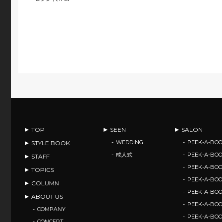
TOP
SEEN
SALON
WEDDING
PEEK-A-BOO
STYLE BOOK
成人式
PEEK-A-BO
STAFF
PEEK-A-BO
TOPICS
PEEK-A-B
COLUMN
PEEK-A-B
ABOUT US
PEEK-A-B
COMPANY
PEEK-A-B
CONCEPT