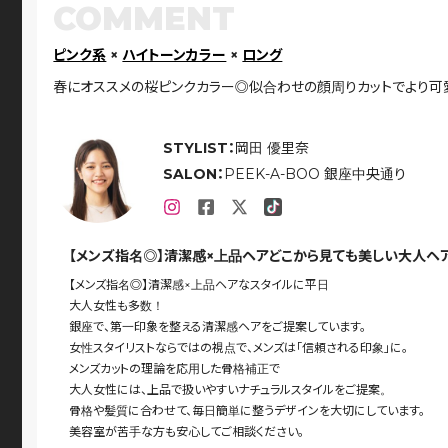
COMMENT
ピンク系
×
ハイトーンカラー
×
ロング
春にオススメの桜ピンクカラー◎似合わせの顔周りカットでより可
STYLIST：
岡田 優里奈
SALON：
PEEK-A-BOO 銀座中央通り
【メンズ指名◎】清潔感×上品ヘアどこから見ても美しい大人ヘ
【メンズ指名◎】清潔感×上品ヘアなスタイルに平日
大人女性も多数！
銀座で、第一印象を整える清潔感ヘアをご提案しています。
女性スタイリストならではの視点で、メンズは「信頼される印象」に。
メンズカットの理論を応用した骨格補正で
大人女性には、上品で扱いやすいナチュラルスタイルをご提案。
骨格や髪質に合わせて、毎日簡単に整うデザインを大切にしています。
美容室が苦手な方も安心してご相談ください。