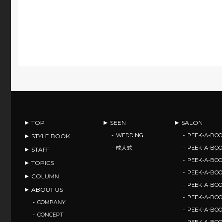
TOP
SEEN
SALON
WEDDING
PEEK-A-BOO
STYLE BOOK
成人式
PEEK-A-BO
STAFF
PEEK-A-BO
TOPICS
PEEK-A-B
COLUMN
PEEK-A-B
ABOUT US
PEEK-A-B
COMPANY
PEEK-A-B
CONCEPT