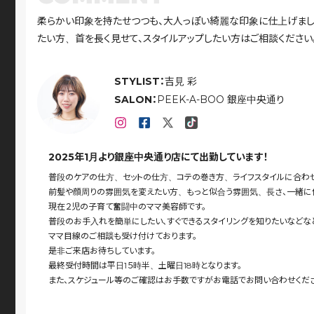
柔らかい印象を持たせつつも、大人っぽい綺麗な印象に仕上げました
たい方、首を長く見せて、スタイルアップしたい方はご相談ください
STYLIST：
吉見 彩
SALON：
PEEK-A-BOO 銀座中央通り
2025年1月より銀座中央通り店にて出勤しています！
普段のケアの仕方、セットの仕方、コテの巻き方、ライフスタイルに合わ
前髪や顔周りの雰囲気を変えたい方、もっと似合う雰囲気、長さ、一緒に作
現在２児の子育て奮闘中のママ美容師です。
普段のお手入れを簡単にしたい、すぐできるスタイリングを知りたいなどな
ママ目線のご相談も受け付けております。
是非ご来店お待ちしています。
最終受付時間は平日1５時半、土曜日18時となります。
また、スケジュール等のご確認はお手数ですがお電話でお問い合わせくだ