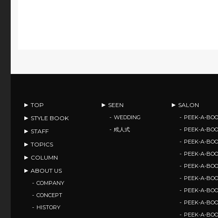
TOP
SEEN
SALON
WEDDING
PEEK-A-BOO
STYLE BOOK
成人式
PEEK-A-BO
STAFF
PEEK-A-BO
TOPICS
PEEK-A-B
COLUMN
PEEK-A-B
ABOUT US
PEEK-A-B
COMPANY
PEEK-A-B
CONCEPT
PEEK-A-BOO
HISTORY
PEEK-A-BO