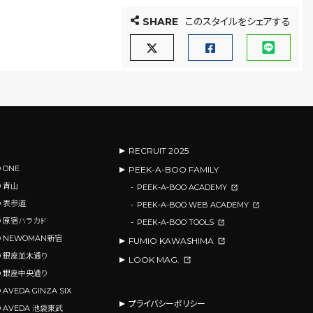
SHARE
このスタイルをシェアする
RECRUIT 2025
 ONE
PEEK-A-BOO FAMILY
O 青山
PEEK-A-BOO ACADEMY
O 表参道
PEEK-A-BOO WEB ACADEMY
OO 原宿ハラカド
PEEK-A-BOO TOOLS
OO NEWOMAN新宿
FUMIO KAWASHIMA
OO 銀座並木通り
LOOK MAG.
OO 銀座中央通り
 AVEDA GINZA SIX
プライバシーポリシー
O AVEDA 池袋東武