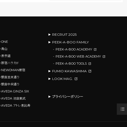
RECRUIT 2025
 ONE
PEEK-A-BOO FAMILY
O 青山
PEEK-A-BOO ACADEMY
O 表参道
PEEK-A-BOO WEB ACADEMY
OO 原宿ハラカド
PEEK-A-BOO TOOLS
OO NEWOMAN新宿
FUMIO KAWASHIMA
OO 銀座並木通り
LOOK MAG.
OO 銀座中央通り
 AVEDA GINZA SIX
プライバシーポリシー
O AVEDA 池袋東武
O AVEDA アトレ恵比寿