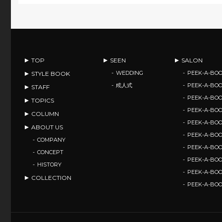
TOP
SEEN
SALON
WEDDING
PEEK-A-BOO
STYLE BOOK
成人式
PEEK-A-BO
STAFF
PEEK-A-BO
TOPICS
PEEK-A-B
COLUMN
PEEK-A-B
ABOUT US
PEEK-A-B
COMPANY
PEEK-A-B
CONCEPT
PEEK-A-BOO
HISTORY
PEEK-A-BO
COLLECTION
PEEK-A-BO