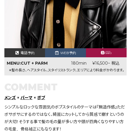
電話予約
WEB予約
MENU:CUT + PARM
180min
¥16,500~ 税込
※髪の長さ、ヘアスタイル、スタイリストランク、エリアにより料金がかわります。
COMMENT
メンズ
×
パーマ
×
ボブ
シンプルなロックな雰囲気のボブスタイルのテーマは『無造作感』ただ
ボサボサにするのではなく、綺麗にカットしてから質感で崩すというの
が大切！そうする事で髪の毛の量が多い方や頭が四角くなりやすい方
の毛量、骨格補正にもなります！