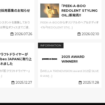
『PEEK-A-BOO
途採用募集のお知らせ
REDOLENT STYLING
OIL』新発売‼️
PEEK-A-BOOからオリジナルのヘア＆ボディオ
方は弊社オフィスまでご連
イル『REDOLENT STY[...]
2026.07.26
2026.02.10
INFORMATION
クラフトドライヤーが
2025 AWARD
rbes JAPANに取り上
WINNER!!
られました
売の『匠クラフトドライヤー』
【WELLA TRENDVISION award 2025】 SILVE
.]
R AW[...]
2025.12.27
2025.11.28