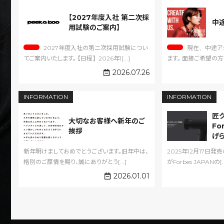
【2027年度入社 第二次採
中
用試験のご案内】
2027年度入社の第二次採用試験につい
現在、中途アシスタントを募集しており
てご案内いたします。 【日程】2026年1[...]
ます。 面接ご希望の
[...]
2026.07.26
INFORMATION
INFORMATION
匠
大切なお客様へ新年のご
Fo
挨拶
げ
新年明けましておめでとうございます。旧年中は、
2025年12月17日発
格別のご厚情を賜り、誠にありがとう[...]
がForbes JAPANの[..
2026.01.01