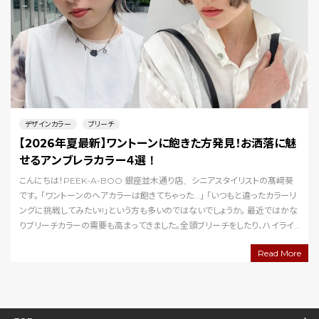
デザインカラー
ブリーチ
【2026年夏最新】ワントーンに飽きた方発見！お洒落に魅
せるアンブレラカラー４選！
こんにちは！PEEK-A-BOO 銀座並木通り店、シニアスタイリストの髙﨑葵
です。 「ワントーンのヘアカラーは飽きてちゃった...」 「いつもと違ったカラーリ
ングに挑戦してみたい!!」という方も多いのではないでしょうか。 最近ではかな
りブリーチカラーの需要も高まってきました。全頭ブリーチをしたり、ハイライ
トを入れたり・…
Read More