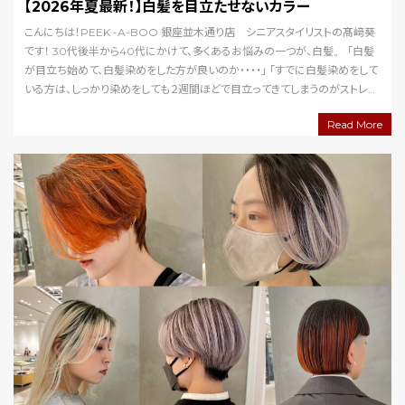
【2026年夏最新！】白髪を目立たせないカラー
こんにちは！PEEK -A-BOO 銀座並木通り店 シニアスタイリストの髙﨑葵
です！ 30代後半から40代にかけて、多くあるお悩みの一つが、白髪。 「白髪
が目立ち始めて、白髪染めをした方が良いのか・・・・」 「すでに白髪染めをして
いる方は、しっかり染めをしても２週間ほどで目立ってきてしまうのがストレ
ス・・・」 といった…
Read More