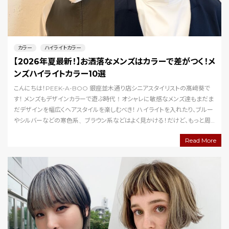
カラー
ハイライトカラー
【2026年夏最新！】お洒落なメンズはカラーで差がつく！メ
ンズハイライトカラー10選
こんにちは！PEEK-A-BOO 銀座並木通り店シニアスタイリストの髙﨑葵で
す！ メンズもデザインカラーで遊ぶ時代！オシャレに敏感なメンズ達もまだま
だデザインを幅広くヘアスタイルを楽しむべき！ ハイライトを入れたり、ブルー
やシルバーなどの寒色系、ブラウン系などはよく見かける！だけど、もっと周
りと違うようなヘアデザインや…
Read More