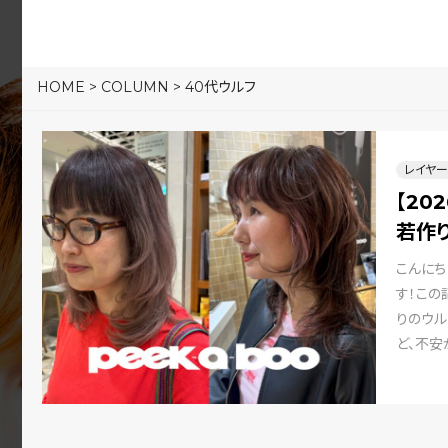
HOME
>
COLUMN
>
40代ウルフ
レイヤー
【20
若作
こんにち
す！この
りのウル
ど、不安
かなか見