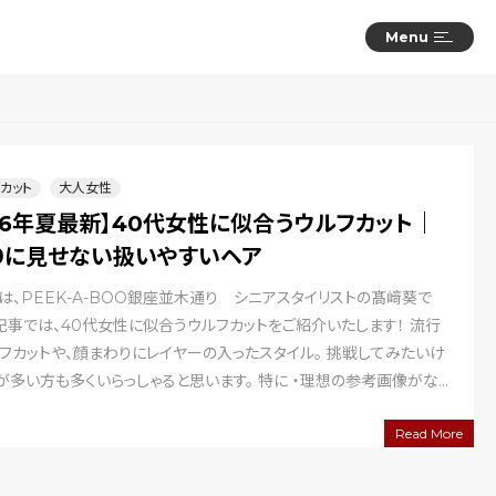
Menu
カット
大人女性
26年夏最新】40代女性に似合うウルフカット｜
りに見せない扱いやすいヘア
は、PEEK-A-BOO銀座並木通り シニアスタイリストの髙﨑葵で
記事では、40代女性に似合うウルフカットをご紹介いたします！ 流行
フカットや、顔まわりにレイヤーの入ったスタイル。 挑戦してみたいけ
が多い方も多くいらっしゃると思います。 特に ・理想の参考画像がな
つからない ・若…
Read More