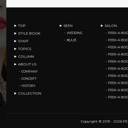
TOP
SEEN
SALON
WEDDING
PEEK-A-BOO
STYLE BOOK
成人式
PEEK-A-BO
STAFF
PEEK-A-BO
TOPICS
PEEK-A-B
COLUMN
PEEK-A-B
ABOUT US
PEEK-A-B
COMPANY
PEEK-A-B
CONCEPT
PEEK-A-BOO
HISTORY
PEEK-A-BO
COLLECTION
PEEK-A-BO
Copyright © 2019 - 2026 