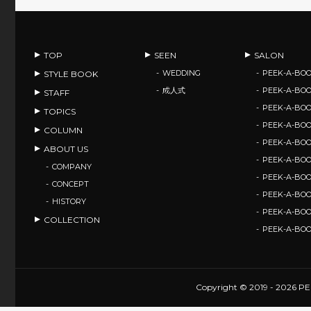
TOP
SEEN
SALON
WEDDING
PEEK-A-BOO
STYLE BOOK
成人式
PEEK-A-BO
STAFF
PEEK-A-BO
TOPICS
PEEK-A-B
COLUMN
PEEK-A-B
ABOUT US
PEEK-A-B
COMPANY
PEEK-A-B
CONCEPT
PEEK-A-BOO
HISTORY
PEEK-A-BO
COLLECTION
PEEK-A-BO
Copyright © 2019 - 2026 