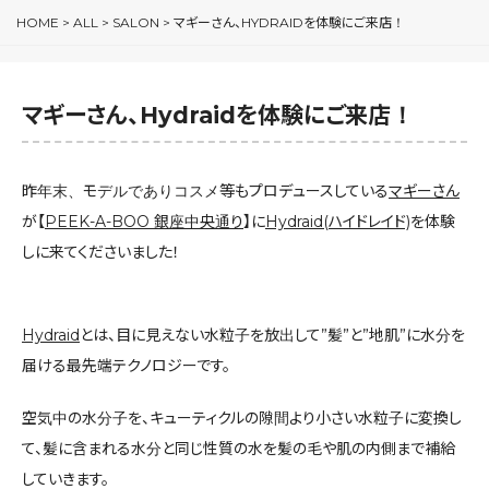
HOME
>
ALL
>
SALON
>
マギーさん、HYDRAIDを体験にご来店！
マギーさん、Hydraidを体験にご来店！
昨年末、モデルでありコスメ等もプロデュースしている
マギーさん
が【
PEEK-A-BOO 銀座中央通り
】に
Hydraid(ハイドレイド)
を体験
しに来てくださいました！
Hydraid
とは、目に見えない水粒子を放出して”髪”と”地肌”に水分を
届ける最先端テクノロジーです。
空気中の水分子を、キューティクルの隙間より小さい水粒子に変換し
て、髪に含まれる水分と同じ性質の水を髪の毛や肌の内側まで補給
していきます。