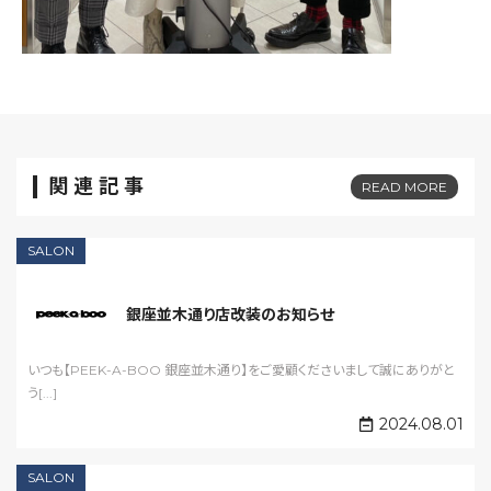
関連記事
READ MORE
SALON
銀座並木通り店改装のお知らせ
いつも【PEEK-A-BOO 銀座並木通り】をご愛顧くださいまして誠にありがと
う[...]
2024.08.01
SALON