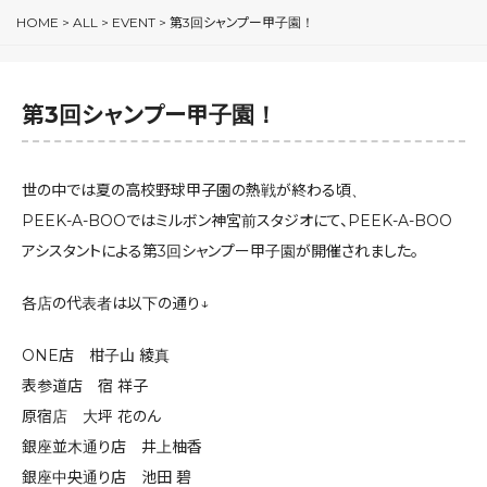
HOME
>
ALL
>
EVENT
>
第3回シャンプー甲子園！
第3回シャンプー甲子園！
世の中では夏の高校野球甲子園の熱戦が終わる頃、
PEEK-A-BOOではミルボン神宮前スタジオにて、PEEK-A-BOO
アシスタントによる第3回シャンプー甲子園が開催されました。
各店の代表者は以下の通り↓
ONE店 柑子山 綾真
表参道店 宿 祥子
原宿店 大坪 花のん
銀座並木通り店 井上柚香
銀座中央通り店 池田 碧