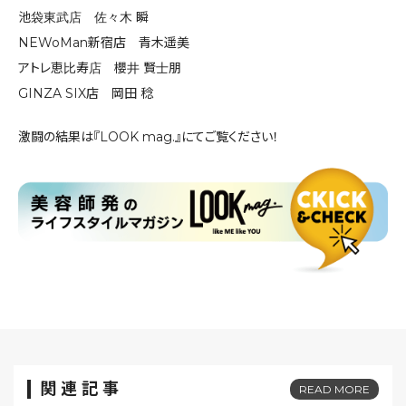
池袋東武店 佐々木 瞬
NEWoMan新宿店 青木遥美
アトレ恵比寿店 櫻井 賢士朋
GINZA SIX店 岡田 稔
激闘の結果は『LOOK mag.』にてご覧ください！
関連記事
READ MORE