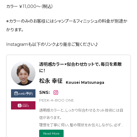
カラー ￥11,000～（税込）
※カラーのみのお客様にはシャンプー&フィニッシュの料金が別途か
かります。
Instagramも以下のリンクより是非ご覧ください♪
透明感カラー×似合わせカットで、毎日を素敵
に！
松永 幸征
Kousei Matsunaga
SNS:
web予約
PEEK-A-BOO ONE
透明感カラーと、しっかり似合わせるカット技術には自
信があります。
理想を丁寧に伺い、髪の現状をお伝えしながら、必ず最
高の仕上がりをご提案します。
Read More