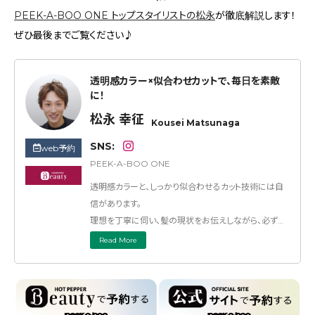
PEEK-A-BOO ONE トップスタイリストの松永
が徹底解説します！
ぜひ最後までご覧ください♪
透明感カラー×似合わせカットで、毎日を素敵
に！
松永 幸征
Kousei Matsunaga
SNS:
web予約
PEEK-A-BOO ONE
透明感カラーと、しっかり似合わせるカット技術には自
信があります。
理想を丁寧に伺い、髪の現状をお伝えしながら、必ず最
高の仕上がりをご提案します。
Read More
特にベリーショートの似合わせカットは得意分野。ブリ
ーチの有無を問わず、透明感あふれる上品なカラーもお
任せください。
あなただけの“上品で素敵なスタイル”を一緒に見つけ