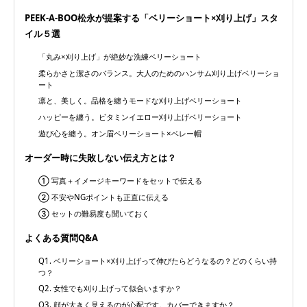
PEEK-A-BOO松永が提案する「ベリーショート×刈り上げ」スタ
イル５選
「丸み×刈り上げ」が絶妙な洗練ベリーショート
柔らかさと潔さのバランス。大人のためのハンサム刈り上げベリーショ
ート
凛と、美しく。品格を纏うモードな刈り上げベリーショート
ハッピーを纏う。ビタミンイエロー刈り上げベリーショート
遊び心を纏う。オン眉ベリーショート×ベレー帽
オーダー時に失敗しない伝え方とは？
① 写真＋イメージキーワードをセットで伝える
② 不安やNGポイントも正直に伝える
③ セットの難易度も聞いておく
よくある質問Q&A
Q1. ベリーショート×刈り上げって伸びたらどうなるの？どのくらい持
つ？
Q2. 女性でも刈り上げって似合いますか？
Q3. 顔が大きく見えるのが心配です。カバーできますか？