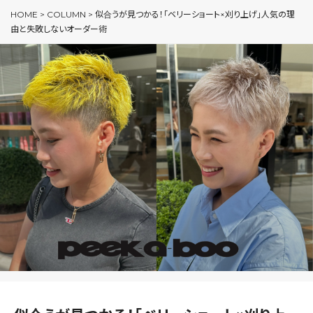
HOME
>
COLUMN
>
似合うが見つかる！「ベリーショート×刈り上げ」人気の理
由と失敗しないオーダー術