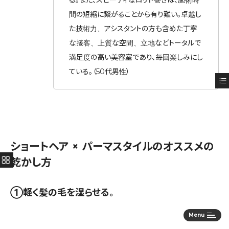
る。また、スピーディなロッド巻きは、施術時
間の短縮に繋がることから有り難い。卓越し
た技術力、アシスタントの方も含めた丁寧
な接客、上質な空間、立地などトータルで
満足度の高い美容室であり、毎回楽しみにし
ている。（50代男性）
ショートヘア × パーマスタイルのオススメの
乾かし方
①軽く髪の毛を湿らせる。
Menu
まずは軽く髪の毛を湿らせて寝癖をとりつつスタイリングのベースを