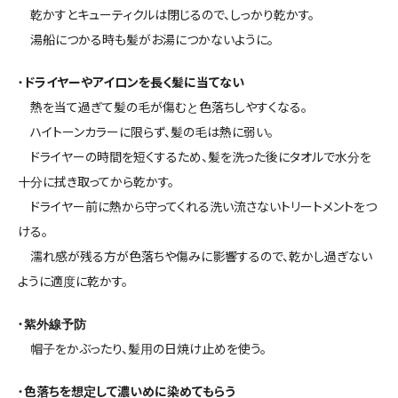
乾かすとキューティクルは閉じるので、しっかり乾かす。
湯船につかる時も髪がお湯につかないように。
・
ドライヤーやアイロンを長く髪に当てない
熱を当て過ぎて髪の毛が傷むと色落ちしやすくなる。
ハイトーンカラーに限らず、髪の毛は熱に弱い。
ドライヤーの時間を短くするため、髪を洗った後にタオルで水分を
十分に拭き取ってから乾かす。
ドライヤー前に熱から守ってくれる洗い流さないトリートメントをつ
ける。
濡れ感が残る方が色落ちや傷みに影響するので、乾かし過ぎない
ように適度に乾かす。
・
紫外線予防
帽子をかぶったり、髪用の日焼け止めを使う。
・
色落ちを想定して濃いめに染めてもらう