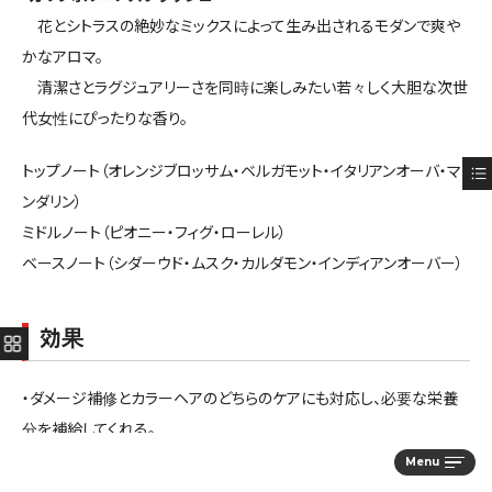
花とシトラスの絶妙なミックスによって生み出されるモダンで爽や
かなアロマ。
清潔さとラグジュアリーさを同時に楽しみたい若々しく大胆な次世
代女性にぴったりな香り。
トップノート（オレンジブロッサム・ベルガモット・イタリアンオーバ・マ
ンダリン）
ミドルノート（ピオニー・フィグ・ローレル）
ベースノート（シダーウド・ムスク・カルダモン・インディアンオーバー）
効果
・ダメージ補修とカラーヘアのどちらのケアにも対応し、必要な栄養
分を補給してくれる。
・カラー直後の色落ちしやすい２週間の色落ち防止に。
Menu
・カラーの色落ちが気になった時に、色素補正効果で色落ちした髪色