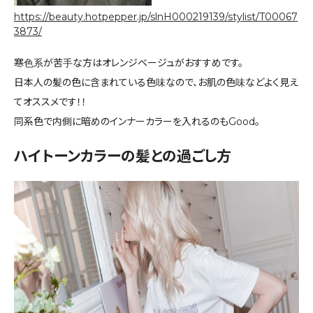
https://beauty.hotpepper.jp/slnH000219139/stylist/T00067
3873/
寒色系が苦手な方はオレンジベージュがおすすめです。
日本人の髪の色に含まれている色味なので、お肌の色味などよく見え
てオススメです！！
同系色で内側に暗めのインナーカラーを入れるのもGood。
ハイトーンカラーの髪との過ごし方