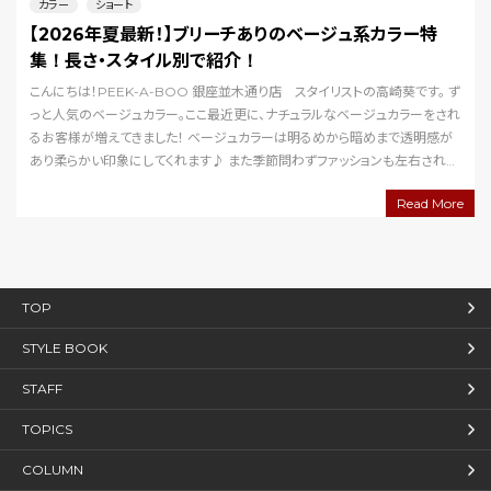
カラー
ショート
【2026年夏最新！】ブリーチありのベージュ系カラー特
集！長さ・スタイル別で紹介！
こんにちは！PEEK-A-BOO 銀座並木通り店 スタイリストの高崎葵です。 ず
っと人気のベージュカラー。ここ最近更に、ナチュラルなベージュカラーをされ
るお客様が増えてきました！ ベージュカラーは明るめから暗めまで透明感が
あり柔らかい印象にしてくれます♪ また季節問わずファッションも左右されに
くい為、人気の色になってい…
Read More
TOP
STYLE BOOK
STAFF
TOPICS
COLUMN