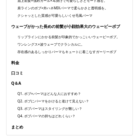
眉上前髪×強めカール×耳掛けで可愛らしさとモード感を。
肩ラインのボブ×外ハネMIXパーマで柔らかさと透明感を。
クシャッとした質感が可愛らしいくせ毛風パーマ
ウェーブがかった長めの前髪が小顔効果大のウェービーボブ
リップラインにかかる前髪が印象的でかっこいいウェービーボブ。
ワンレングス×波ウェーブでクラシカルに。
存在感のあるしっかりパーマもキュートに着こなすガーリーボブ
料金
口コミ
Q＆A
Q1. ボブ×パーマはどんな人におすすめ？
Q2. ボブにパーマをかけると老けて見えない？
Q3. ボブパーマはスタイリングが難しい？
Q4. ボブパーマの持ちはどれくらい？
まとめ