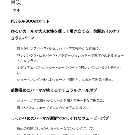
目次
PEEK-A-BOOのカット
ゆるいカールが大人女性を優しく引き立てる、前髪ありのナチ
ュラルパーマ
前下がりボブベース×ゆるふわパーマで軽やかな質感に。
ワンレングス×ゆるパーマ×グラデーションカラーで遊び心のあるキュー
トさをプラス。
ミディアムボブ×レイヤー×ルーズパーマで肩レングスのボブも軽やか
に。
ショートバング×外ハネウェーブで個性とこなれた雰囲気を演出。
前髪長めにパーマが映えるナチュラルクールボブ
ショートボブに緩やかなカールを加えてモードな雰囲気に。
肩上×大きめウェーブで大人カジュアルなボブに。
しっかりめのパーマが新鮮でおしゃれなウェービーボブ
短めの前髪にしっかりカーリーなワンレングスボブ。