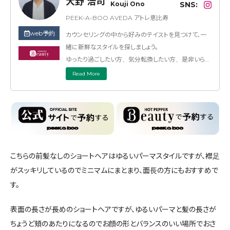
大野 浩司
Kouji Ono
SNS:
PEEK-A-BOO AVEDA アトレ恵比寿
web予約
カウンセリングの中から好みのテイストを見つけて、一
緒に新鮮なスタイルを探しましょう。
ゆったり過ごしたい方、気分転換したい方、是非いらし
て下さい！
Read More
ナチュラルからモードまで、似合うスタイルを全体の雰囲
気やライフスタイルを伺いながらさがしていきます。
カット技術にこだわってより扱いやすい髪や、似合ったス
タイルを見つけ出せるように勉強をしています。
まとまりのよい、カットに自信があります。
こちらの前髪なしのショートヘアはゆるいパーマスタイルですが、襟足
がスッキリしているのでミニマムにまとまり、面長の方にもおすすめで
す。
表面の長さが長めのショートヘアですが、ゆるいパーマと髪の長さが
ちょうど頬のあたりになるのでお顔の形とバランスのいい場所でおさ