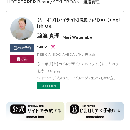
HOT PEPPER Beauty STYLEBOOK 渡邉真理
【ミニボブ】【ハイライト】得意です！【HBL】Engl
ish OK
渡邉 真理
Mari Watanabe
SNS:
web予約
PEEK-A-BOO AVEDA アトレ恵比寿
【ミニボブ】と【ホイルデザインのハイライト】にこだわり
を持っています。
ショート〜ボブスタイルでイメージチェンジしたい方、
人とは違うスタイルにしたい方もぜひお任せして下さ
Read More
い！
ボタニカルカラーを使った、ブリーチあり、ブリーチなし
のデザインカラー・なじむハイライトカラー・白髪ぼかし
もお任せください！
周りからも可愛いといわれる髪型って幸せですよね！
そんな髪型をあなたに似合うようにカットにします♪