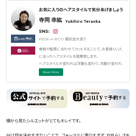
お気に入りのヘアスタイルで気分あげましょう
寺岡 幸紘
Yukihiro Teraoka
SNS:
web予約
PEEK-A-BOO 銀座並木通り
骨格や髪質に合わせてカットすることで、お客様1人1人
に合ったヘアスタイルを提案致します。
ヘアスタイルが変われば洋服も変わり、洋服が変われ
ば付き合う人も変わります。
Read More
髪型一つで人生も大きく変わるかもしれません。
時代や年齢で変わる気分の変化や悩みを是非ご相談下
さい。
横から見たシルエットがとてもキレイです。
分け目を決めすぎないことで、 フォーマルに寄りすぎず、女性らしさを