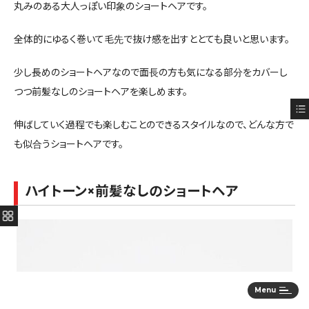
丸みのある大人っぽい印象のショートヘアです。
カウンセリングをしっかりさせていただきますので、
今までイメージ通りにならなかった方も一度ご相談して
全体的にゆるく巻いて毛先で抜け感を出すととても良いと思います。
ください。
次世代アイブロウの【ハリウッドブロウリフト】も人気で
少し長めのショートヘアなので面長の方も気になる部分をカバーし
す！
つつ前髪なしのショートヘアを楽しめます。
ヘアだけでなく、メイク、アイブロウとトータルで美容の
提案をさせて頂きます！
伸ばしていく過程でも楽しむことのできるスタイルなので、どんな方で
講習講師活動や撮影会からの知識で、骨格、髪質、ラ
イフスタイル、トレンド、季節感など様々な視点から一緒
も似合うショートヘアです。
に考えていきます！
海外経験もあり、得意のデザインと海外のお客様・英
ハイトーン×前髪なしのショートヘア
語しか話せない方もお任せください！
パリコレ・ミラコレにヘアメイク/着付け師として参加。
自宅実現率の高い、女性目線からのメンズスタイルも得
意です。
ヘッドスパのみのお客様も多いのでお仕事終わりに気
軽にお越しください。
老若男女、英語しか話せないお客様も大歓迎です！
Menu
オシャレに仕上げます！