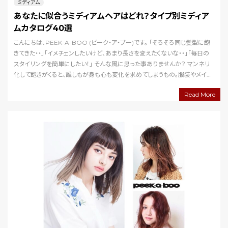
ミディアム
あなたに似合うミディアムヘアはどれ？タイプ別ミディア
ムカタログ40選
こんにちは、PEEK-A-BOO (ピーク・ア・ブー)です。 「そろそろ同じ髪型に飽
きてきた・・」「イメチェンしたいけど、あまり長さを変えたくないな・・」「毎日の
スタイリングを簡単にしたい！」 そんな風に思った事ありませんか？ マンネリ
化して飽きがくると、誰しもが身も心も変化を求めてしまうもの。服装やメイク
もそうですよ…
Read More