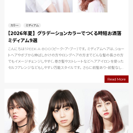
カラー
ミディアム
【2026年夏】グラデーションカラーでつくる時短お洒落
ミディアム9選
こんにちは！PEEK-A-BOO（ピーク・ア・ブー）です。 ミディアムヘアは、ショー
トヘアやボブから伸ばしかけの方やロングヘアの方までどんな髪の長さの方
でもイメージチェンジしやすく、巻き髪やストレートなどヘアアイロンを使った
セルフアレンジなどもしやすい万能スタイルです。 さらに前髪あり・前髪なしに
よって雰囲気をガラリと…
Read More