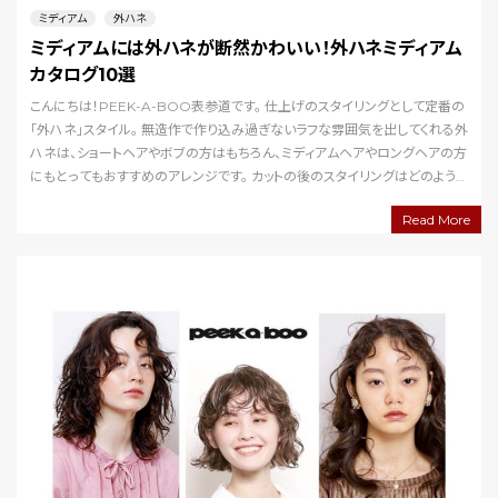
ミディアム
外ハネ
ミディアムには外ハネが断然かわいい！外ハネミディアム
カタログ10選
こんにちは！PEEK-A-BOO表参道です。 仕上げのスタイリングとして定番の
「外ハネ」スタイル。 無造作で作り込み過ぎないラフな雰囲気を出してくれる外
ハネは、ショートヘアやボブの方はもちろん、ミディアムヘアやロングヘアの方
にもとってもおすすめのアレンジです。 カットの後のスタイリングはどのよう
にされるかお客様にご希望…
Read More