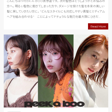
こんにちは！PEEK-A-BOO表参道です。 次の髪色はどうしようかとお悩みの
方へ。 明るい髪色に飽きてしまった方や、ダメージを受けた髪を本来の美しい
髪に戻していきたい方に。 "どんなスタイルにも対応しやすい黒髪とミディアム
ヘアを組み合わせる" ことによってナチュラルな魅力を最大限にひきだ
す “黒髪ミディアム” がとて…
Read More