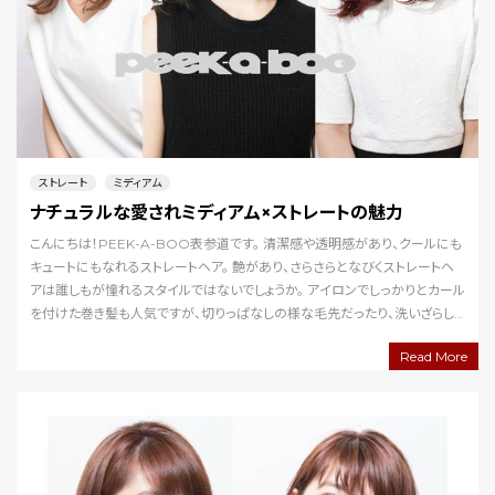
ストレート
ミディアム
ナチュラルな愛されミディアム×ストレートの魅力
こんにちは！PEEK-A-BOO表参道です。 清潔感や透明感があり、クールにも
キュートにもなれるストレートヘア。 艶があり、さらさらとなびくストレートヘ
アは誰しもが憧れるスタイルではないでしょうか。 アイロンでしっかりとカール
を付けた巻き髪も人気ですが、切りっぱなしの様な毛先だったり、洗いざらし
のあまり手を加えないナチ…
Read More